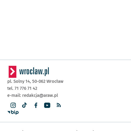
pl. Solny 14,
50-062
Wrocław
tel. 71 776 71 42
e-mail:
redakcja@araw.pl