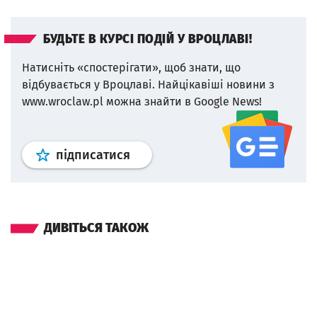
БУДЬТЕ В КУРСІ ПОДІЙ У ВРОЦЛАВІ!
Натисніть «спостерігати», щоб знати, що
відбувається у Вроцлаві.
Найцікавіші новини з
www.wroclaw.pl можна знайти в Google News!
Профіль
google news
wroclaw.p
підписатися
ДИВІТЬСЯ ТАКОЖ