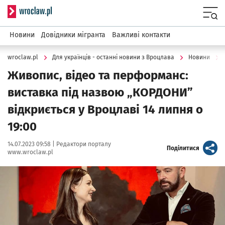
Serwis informacyjny wroclaw.pl
Menu
Новини
Довідники мігранта
Важливі контакти
wroclaw.pl
Для українців - останні новини з Вроцлава
Новини
Живопис, відео та перформанс:
виставка під назвою „КОРДОНИ”
відкриється у Вроцлаві 14 липня о
19:00
Data publikacji:
Autor:
14.07.2023 09:58 |
Редактори порталу
artykuł
Поділитися
www.wroclaw.pl
Kliknij, aby powiększyć