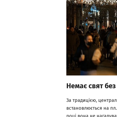
Немає свят без
За традицією, центра
встановлюється на пл.
році вона не нагадува