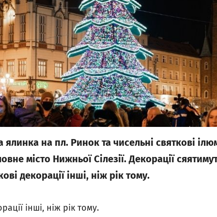
 ялинка на пл. Ринок та чисельні святкові ілюм
вне місто Нижньої Сілезії. Декорації сяятимуть
кові декорації інші, ніж рік тому.
рації інші, ніж рік тому.