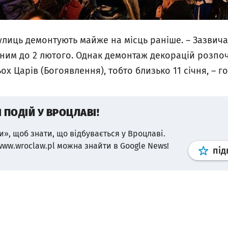
вулиць демонтують майже на місць раніше. – Зазви
ним до 2 лютого. Однак демонтаж декорацій розпоч
ьох Царів (Богоявлення), тобто близько 11 січня, – 
І ПОДІЙ У ВРОЦЛАВІ!
и», щоб знати, що відбувається у Вроцлаві.
www.wroclaw.pl можна знайти в Google News!
під