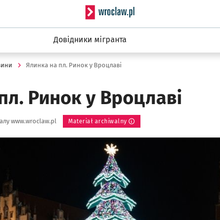
Serwis informacyjny wro
Довідники мігранта
вини
Ялинка на пл. Ринок у Вроцлаві
пл. Ринок у Вроцлаві
алу www.wroclaw.pl
Materiał archiwalny