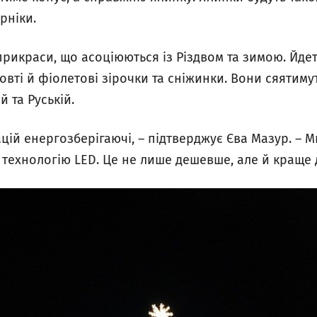
рніки.
 прикраси, що асоціюються із Різдвом та зимою. Йде
жовті й фіолетові зірочки та сніжинки. Вони сяятимут
й та Руській.
ацій енергозберігаючі, – підтверджує Єва Мазур. – М
технологію LED. Це не лише дешевше, але й краще д