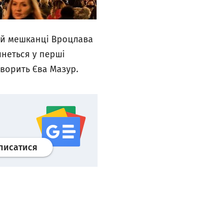
чай мешканці Вроцлава
неться у перші
говорить Єва Мазур.
Профіль
google news
wroclaw.pl сервіс
писатися