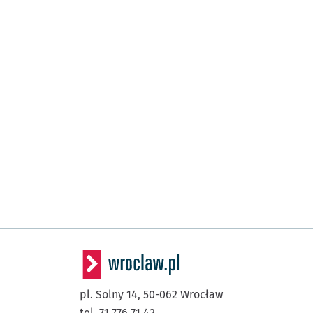
pl. Solny 14,
50-062
Wrocław
tel. 71 776 71 42