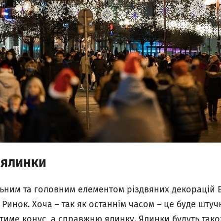
 ялинки
льним та головним елементом різдвяних декорацій 
 Ринок. Хоча – так як останнім часом – це буде штуч
тиме конус, а справжню ялинку. Ялинки будуть тако