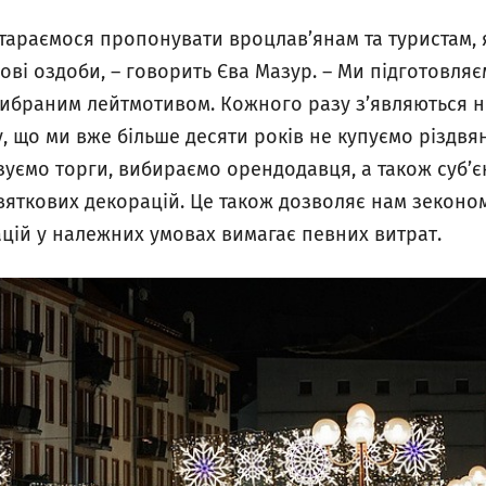
 стараємося пропонувати вроцлав’янам та туристам,
нові оздоби, – говорить Єва Мазур. – Ми підготовля
вибраним лейтмотивом. Кожного разу з’являються н
 що ми вже більше десяти років не купуємо різдвян
ізуємо торги, вибираємо орендодавця, а також суб’є
вяткових декорацій. Це також дозволяє нам зеконо
ацій у належних умовах вимагає певних витрат.