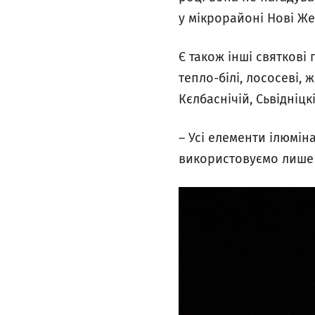
у мікрорайоні Нові Же
Є також інші святкові
тепло-білі, лососеві, 
Кєлбаснічій, Сьвідніцкі
– Усі елементи ілюмін
використовуємо лише 