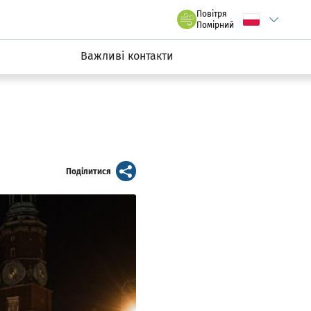
claw.pl
Повітря
Wybierz język
C
we Wrocławiu
Помірний
Важливі контакти
artykuł
Поділитися