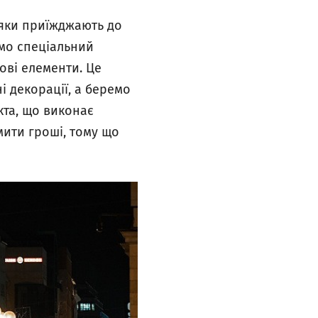
 яки приїжджають до
ємо спеціальний
ові елементи. Це
і декорації, а беремо
кта, що виконає
мити гроші, тому що