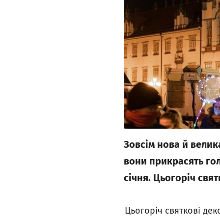
Зовсім нова й велика
вони прикрасять голо
січня. Цьогоріч свят
Цьогоріч святкові деко