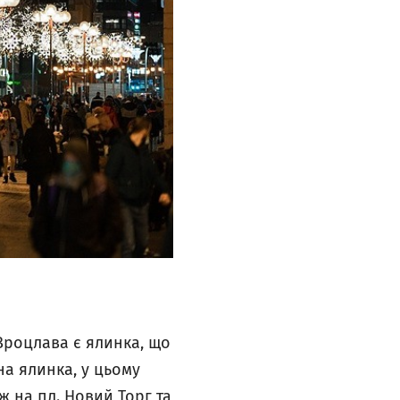
Вроцлава є ялинка, що
на ялинка, у цьому
ж на пл. Новий Торг та