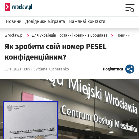
Serwis informacyjny wroclaw.pl
Menu
Новини
Довідники мігранта
Важливі контакти
wroclaw.pl
Для українців - останні новини з Вроцлава
Новини
Як зробити свій номер PESEL
конфіденційним?
Data publikacji:
Autor:
artykuł
30.11.2023 11:05 |
Svitlana Kucherenko
Поділитися
Kliknij, aby powiększyć