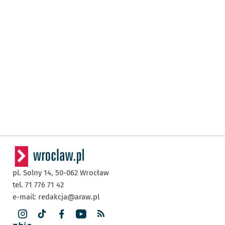
pl. Solny 14,
50-062
Wrocław
tel. 71 776 71 42
e-mail:
redakcja@araw.pl