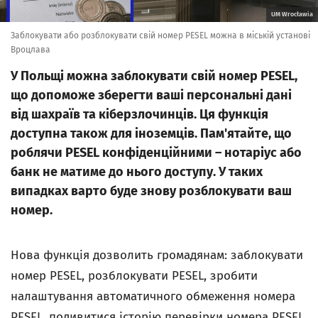
UM Wrocławia
Заблокувати або розблокувати свій номер PESEL можна в міській установі
Вроцлава
У Польщі можна заблокувати свій номер PESEL,
що допоможе зберегти ваші персональні дані
від шахраїв та кіберзлочинців. Ця функція
доступна також для іноземців. Пам'ятайте, що
роблячи PESEL конфіденційними – нотаріус або
банк не матиме до нього доступу. У таких
випадках варто буде знову розблокувати ваш
номер.
Нова функція дозволить громадянам: заблокувати
номер PESEL, розблокувати PESEL, зробити
налаштування автоматичного обмеження номера
PESEL, подивитися історію перевірки номера PESEL