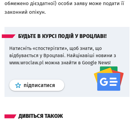
обмежено дієздатної) особи заяву може подати її
законний опікун.
БУДЬТЕ В КУРСІ ПОДІЙ У ВРОЦЛАВІ!
Натисніть «спостерігати», щоб знати, що
відбувається у Вроцлаві.
Найцікавіші новини з
www.wroclaw.pl можна знайти в Google News!
Профіль
google news
wroclaw.p
підписатися
ДИВІТЬСЯ ТАКОЖ