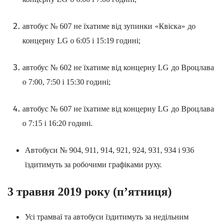
автобус №
607
не їхатиме від зупинки
«Квіска»
до
концерну
LG
о 6:05
i
15:19 годині;
автобус №
602
не їхатиме від концерну
LG
до Вроцлава
о
7:00, 7:50
i
15:30 годині;
автобус №
607
не їхатиме від концерну
LG
до Вроцлава
o
7:15
i
16:20 годині.
Автобуси №
904, 911, 914, 921, 924, 931, 934
i
936
їздитимуть за робочими графіками руху.
3
травня
2019
року
(
п’ятниця
)
Усі трамваї та автобуси їздитимуть за недільним