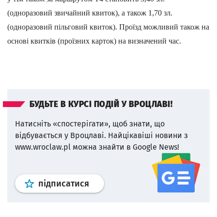
(
одноразовий звичайний квиток
)
, а також
1,70
зл.
(
одноразовий пільговий квиток
)
. Проїзд можливий також на
основі квитків (проїзних карток) на визначений час.
БУДЬТЕ В КУРСІ ПОДІЙ У ВРОЦЛАВІ!
Натисніть «спостерігати», щоб знати, що
відбувається у Вроцлаві.
Найцікавіші новини з
www.wroclaw.pl можна знайти в Google News!
Профіль
google news
wroclaw.p
підписатися