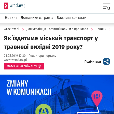
Serwis informacyjny wroclaw.pl
Menu
Новини
Довідники мігранта
Важливі контакти
wroclaw.pl
Для українців - останні новини з Вроцлава
Новини
Як їздитиме міський транспорт у
травневі вихідні 2019 року?
Data publikacji:
Autor:
01.05.2019 10:30 |
Редактори порталу
www.wroclaw.pl
artykuł
Поділитися
Materiał archiwalny
Kliknij, aby powiększyć