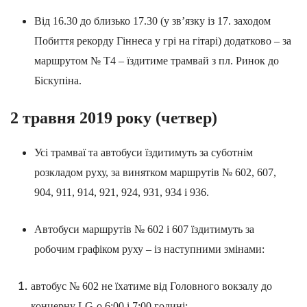
Від 16.30 до близько 17.30 (у зв’язку із 17. заходом
Побиття рекорду Гіннеса у грі на гітарі) додатково – за
маршрутом № T4 ‒ їздитиме трамвай з пл. Ринок до
Біскупіна.
2
травня
2019
року
(
четвер
)
Усі трамваї та автобуси їздитимуть за суботнім
розкладом руху, за винятком маршрутів №
602, 607,
904, 911, 914, 921, 924, 931, 934
i
936.
Автобуси маршрутів №
602
і
607
їздитимуть за
робочим графіком руху ‒ із наступними змінами:
автобус №
602
не їхатиме від Головного вокзалу до
концерну
LG
о
6:00
i
7:00 годині;