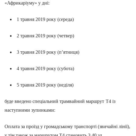
«Африкаріуму» у дні:
1
травня
2019
року
(
середа
)
2
травня
2019
року
(
четвер
)
3
травня
2019
року
(
п’ятниця
)
4
травня
2019
року
(
субота
)
5
травня
2019
року
(
неділя
)
буде введено спеціальний трамвайний маршрут
T
4
із
наступними зупинками
:
Оплата за проїзд у громадському транспорті
(
звичайні лінії
),
у тім також за маршрутом
T
4
становить
3,40
зл.