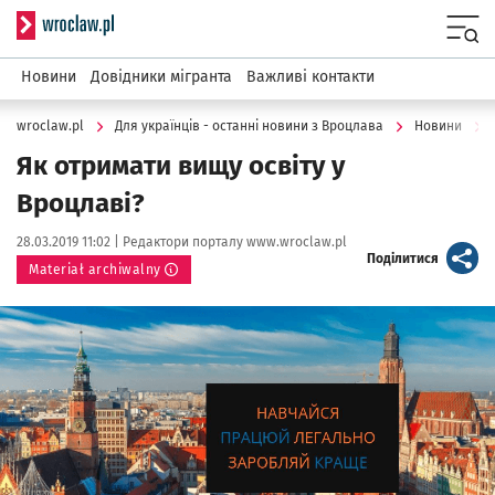
Serwis informacyjny wroclaw.pl
Menu
Новини
Довідники мігранта
Важливі контакти
wroclaw.pl
Для українців - останні новини з Вроцлава
Новини
Як отримати вищу освіту у
Вроцлаві?
Data publikacji:
Autor:
28.03.2019 11:02 |
Редактори порталу www.wroclaw.pl
artykuł
Поділитися
Materiał archiwalny
Kliknij, aby powiększyć