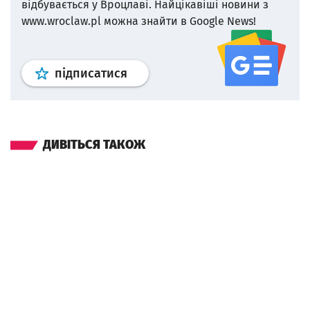
відбувається у Вроцлаві.
Найцікавіші новини з
www.wroclaw.pl можна знайти в Google News!
Профіль
google news
wroclaw.p
підписатися
ДИВІТЬСЯ ТАКОЖ