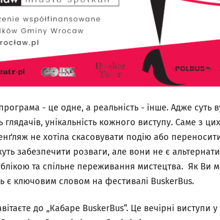
програма - це одне, а реальність - інше. Адже суть 
ть глядачів, унікальність кожного виступу. Саме з ц
нґляж не хотіла скасовувати подію або переносити
уть забезпечити розваги, але вони не є альтернати
ублікою та спільне переживання мистецтва. Як Ви 
ь є ключовим словом на фестивалі BuskerBus.
авітаєте до „Кабаре BuskerBus”. Це вечірні виступи 