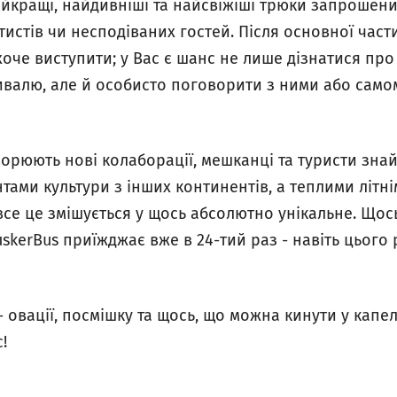
йкращі, найдивніші та найсвіжіші трюки запрошени
тистів чи несподіваних гостей. Після основної част
о хоче виступити; у Вас є шанс не лише дізнатися пр
ивалю, але й особисто поговорити з ними або само
ворюють нові колаборації, мешканці та туристи зна
ами культури з інших континентів, а теплими літн
се це змішується у щось абсолютно унікальне. Щось
skerBus приїжджає вже в 24-тий раз - навіть цього
і - овації, посмішку та щось, що можна кинути у кап
!