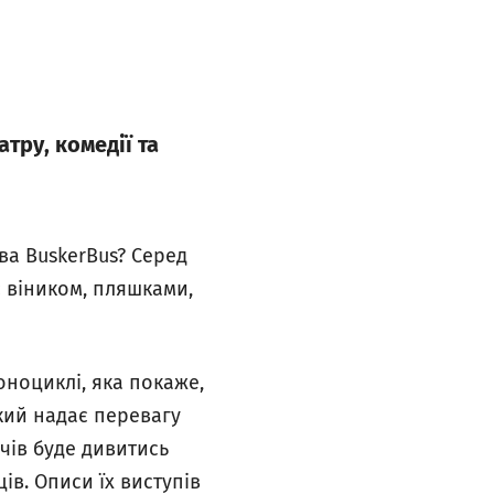
тру, комедії та
а BuskerBus? Серед
є віником, пляшками,
оноциклі, яка покаже,
 який надає перевагу
ачів буде дивитись
ів. Описи їх виступів