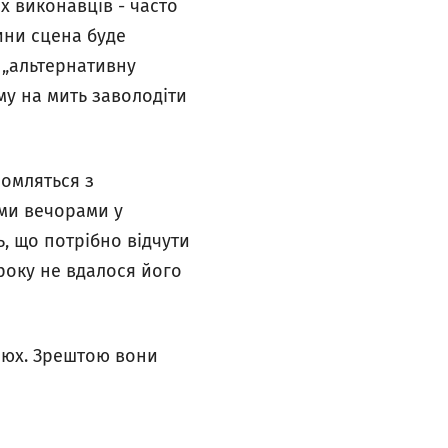
х виконавців - часто
ини сцена буде
о „альтернативну
му на мить заволодіти
йомляться з
іми вечорами у
, що потрібно відчути
 року не вдалося його
елюх. Зрештою вони