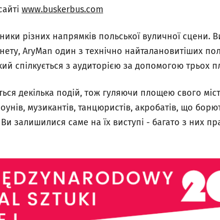
сайті
www.buskerbus.com
ники різних напрямків польської вуличної сцени. 
ернету, AryMan один з технічно найталановитіших пол
ий спілкується з аудиторією за допомогою трьох п
ться декілька подій, тож гуляючи площею свого міс
оунів, музикантів, танцюристів, акробатів, що борют
Ви залишилися саме на їх виступі - багато з них п