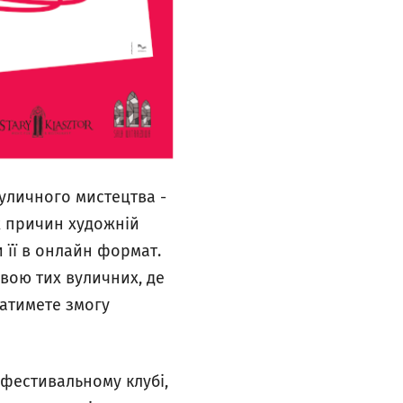
вуличного мистецтва -
их причин художній
 її в онлайн формат.
вою тих вуличних, де
матимете змогу
у фестивальному клубі,