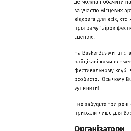
де можна побачити на
за участю місцевих ар
відкрита для всіх, хт
програму” зірок фест
сценою.
На BuskerBus митці ст
найцікавішими елемент
фестивальному клубі в
особисто. Ось чому Bu
зупинити!
І не забудьте три реч
приїхали лише для Вас
Організатори