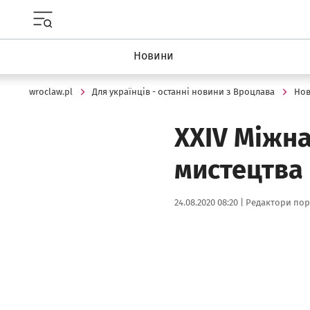
Menu główne portalu wroclaw.pl
Новини
wroclaw.pl
Для українців - останні новини з Вроцлава
Но
XXIV Міжн
мистецтва
Data publikacji:
Autor:
24.08.2020 08:20 |
Редактори пор
Kliknij, aby powiększyć