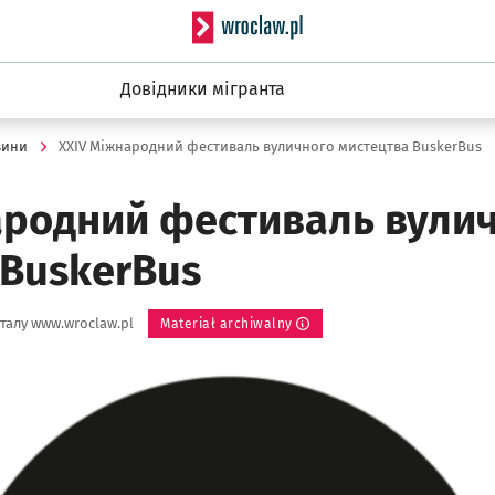
Serwis informacyjny wro
Довідники мігранта
вини
XXIV Міжнародний фестиваль вуличного мистецтва BuskerBus
ародний фестиваль вули
 BuskerBus
талу www.wroclaw.pl
Materiał archiwalny