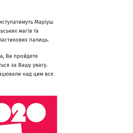
Виступатимуть Маріуш
ьських магів та
ластикових палиць.
та, Ви пройдете
ься за Вашу увагу.
рацювали над цим все