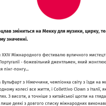
цлав зміниться на Мекку для музики, цирку, теа
му значенні.
 XXIV Міжнародного фестивалю вуличного мистецтв
 Португалії - божевільний джентльмен, який жонглю
 пінг-понгу...
 Вульфарт з Німеччини, чемпіонка світу з їзди на м
дному колесі все життя, і Collettivo Clown з Італії,
ях. З висоти, а точніше з китайської щогли на гляд
е лише деякі з довгого списку міжнародних виконавц