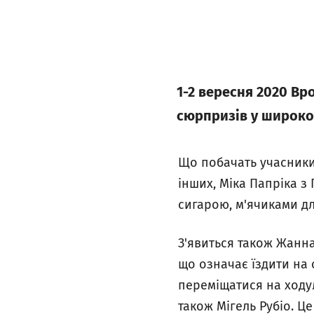
1-2 вересня 2020 Вро
сюрпризів у широко
Що побачать учасники
інших, Міка Папріка з
сигарою, м'ячиками для
З'явиться також Жанна
що означає їздити на о
переміщатися на ходул
також Мігель Рубіо. Ц