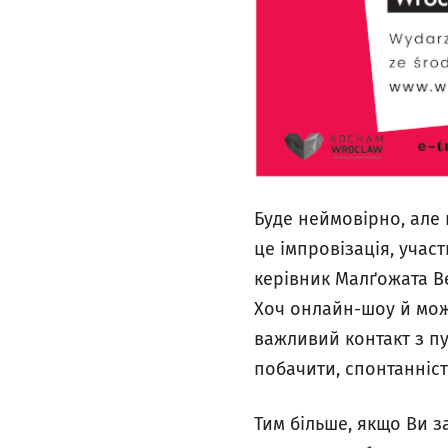
Буде неймовірно, але 
це імпровізація, учас
керівник Малґожата Ве
Хоч онлайн-шоу й мож
важливий контакт з п
побачити, спонтанніст
Тим більше, якщо Ви з