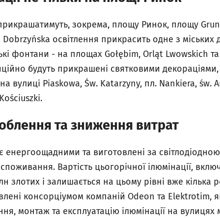
прикрашатимуть, зокрема, площу Ринок, площу Grunwa
і Dobrzyńska освітлення прикрасить одне з міських 
кі фонтани - на площах Gołębim, Orląt Lwowskich та 
иційно будуть прикрашені святковими декораціями, 
на вулиці Piaskowa, Św. Katarzyny, пл. Nankiera, św. 
Kościuszki.
доблення та зниження витрат
ї є енергоощадними та виготовлені за світлодіодно
споживання. Вартість цьогорічної ілюмінації, вклю
н злотих і залишається на цьому рівні вже кілька ро
влені консорціумом компаній Odeon та Elektrotim, я
ня, монтаж та експлуатацію ілюмінації на вулицях м