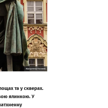
Маґдалена Пасєвич
ощах та у скверах.
вою ялинкою. У
натхненну