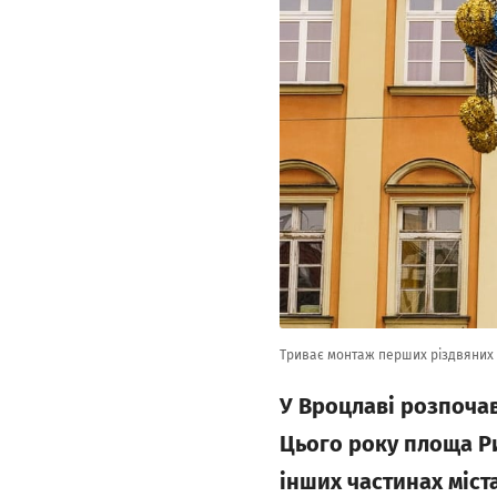
Триває монтаж перших різдвяних д
У Вроцлаві розпочав
Цього року площа Р
інших частинах міс