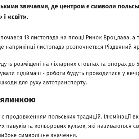
ькими звичаями, де центром є символи польськ
 і «світ».
зпочався 13 листопада на площі Ринок Вроцлава, а 
 де наприкінці листопада розпочнеться Різдвяний я
дуть розміщені на ліхтарних стовпах та опорах до 5 
вати підіймачі - роботи будуть проводитися у вечір
ешкоди для руху автотранспорту.
 ялинкою
 є продовженням польських традицій. Ілюмінації в
х павуків та кольорових кульок, які називаються св
либоке символічне значення.