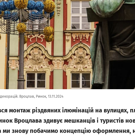
екорацій. Вроцлав, Ринок, 13.11.2024
ся монтаж різдвяних ілюмінацій на вулицях, пл
инок Вроцлава здивує мешканців і туристів но
та ми знову побачимо концепцію оформлення, 