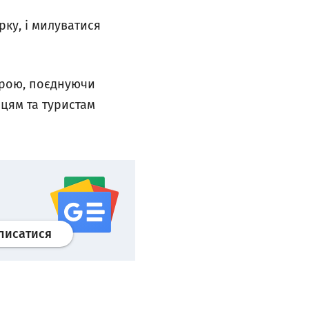
рку, і милуватися
ерою, поєднуючи
нцям та туристам
Профіль
google news
wroclaw.pl сервіс
писатися