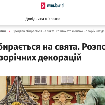
Serwis informacyjny wro
Довідники мігранта
вини
Вроцлав вбирається на свята. Розпочато монтаж новорічних д
ирається на свята. Розп
ворічних декорацій