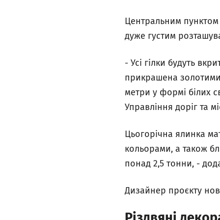
Центральним пунктом н
дуже густим розташув
- Усі гілки будуть вк
прикрашена золотими т
метри у формі білих с
Управління доріг та м
Цьогорічна ялинка мат
кольорами, а також бл
понад 2,5 тонни, - до
Дизайнер проєкту нов
Різдвяні декор