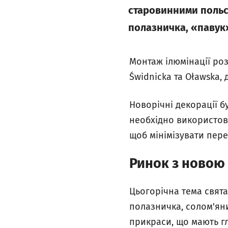
старовинними польс
полазничка, «павук»
Монтаж ілюмінації ро
Świdnicka та Oławska,
Новорічні декорації бу
необхідно використову
щоб мінімізувати пер
Ринок з новою
Цьогорічна тема свята
полазничка, солом'яни
прикраси, що мають г