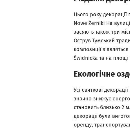
Цього року декорації 
Nowe Żerniki На вулиц
засяють також три місь
Острув Тумський трад
композиції з'являться 
Świdnicka та на площі 
Екологічне оз
Усі святкові декораці
значно знижує енерго
становить близько 2 мл
декорації були вигото
оренду, транспортуван