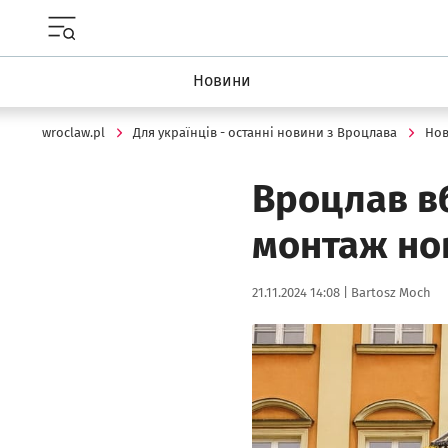
Menu główne portalu wroclaw.pl
Новини
wroclaw.pl
Для українців - останні новини з Вроцлава
Но
Вроцлав вб
монтаж но
Data publikacji:
Autor:
21.11.2024 14:08 |
Bartosz Moch
Kliknij, aby powiększyć