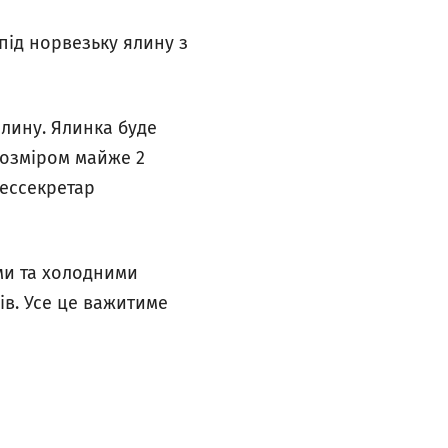
під норвезьку ялину з
ялину. Ялинка буде
 розміром майже 2
рессекретар
ими та холодними
ів. Усе це важитиме