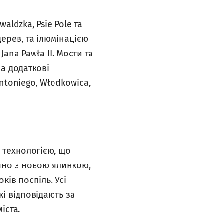
ldzka, Psie Pole та
дерев, та ілюмінацією
Jana Pawła II. Мости та
а додаткові
Antoniego, Włodkowica,
ю технологією, що
чно з новою ялинкою,
ків поспіль. Усі
кі відповідають за
іста.