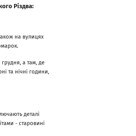
ого Різдва:
також на вулицях
рмарок.
грудня, а там, де
ні та нічні години,
ключають деталі
ітами - старовині