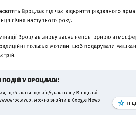
асвітять Вроцлав під час відкриття різдвяного ярма
нця січня наступного року.
юмінації Вроцлав знову засяє неповторною атмосф
 традиційні польські мотиви, щоб подарувати мешка
стрій.
І ПОДІЙ У ВРОЦЛАВІ!
и», щоб знати, що відбувається у Вроцлаві.
www.wroclaw.pl можна знайти в Google News!
під