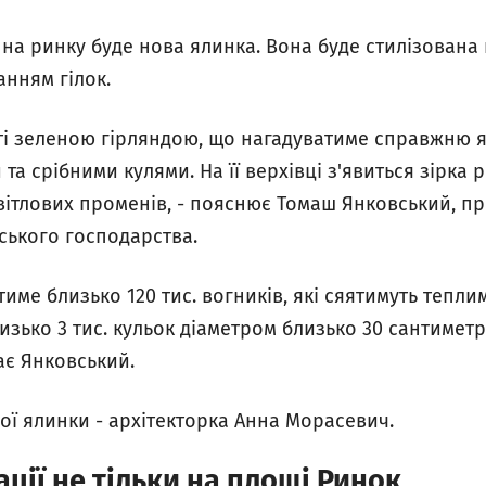
а ринку буде нова ялинка. Вона буде стилізована 
анням гілок.
риті зеленою гірляндою, що нагадуватиме справжню 
а срібними кулями. На її верхівці з'явиться зірка
вітлових променів, - пояснює Томаш Янковський, п
іського господарства.
име близько 120 тис. вогників, які сяятимуть тепл
изько 3 тис. кульок діаметром близько 30 сантиметр
дає Янковський.
ої ялинки - архітекторка Анна Морасевич.
ації не тільки на площі Ринок