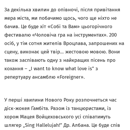
За декілька хвилин до опівночі, після привітання
мера міста, ми побачимо щось, чого ще ніхто не
бачив. Це буде хіт «Собі та Вам» цьогорічного
фестивалю «Чоловіча гра на інструментах». 200
осіб, у тім сотня жителів Вроцлава, запрошених на
сцену, виконає цей твір… жестовою мовою. Вони
також заспівають одну з найкращих пісень про
кохання – „I want to know what love is” з
репертуару ансамблю «Foreigner».
У перші хвилини Нового Року розпочнеться час
діск-жокея Ґамбіта. Разом із танцюристами, із
хором Мацея Войцеховського усі співатимуть
шлягер „Sing Hallelujah!” Др. Албана. Це буде спів