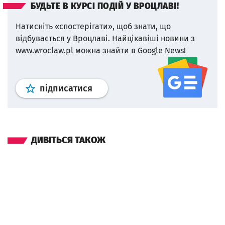
БУДЬТЕ В КУРСІ ПОДІЙ У ВРОЦЛАВІ!
Натисніть «спостерігати», щоб знати, що
відбувається у Вроцлаві.
Найцікавіші новини з
www.wroclaw.pl можна знайти в Google News!
Профіль
google news
wroclaw.p
підписатися
ДИВІТЬСЯ ТАКОЖ