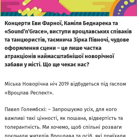
Концерти Еви Фарної, Каміля Беднарека та
«Sound’n’Grace», виступи вроцлавських співаків
та танцюристів, таємнича Зірка Півночі, чудове
оформлення сцени – це лише частка
атракціонів наймасштабнішої новорічної
забави у місті. Що ще чекає нас?
Міська Новорічна ніч 2019 відбудеться під гаслом
«Вроцлав Респект».
Павел Голембскі: – Запрошуємо усіх, для кого
важливі такі цінності, як пошана, відвертість та
толерантність. Ми хочемо, щоб спільні розваги
поєднали жителів Вроцлава та осіб, які приїхали