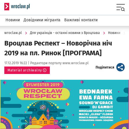
Serwis informacyjny wroclaw.pl
Menu
Новини
Довідники мігранта
Важливі контакти
wroclaw.pl
Для українців - останні новини з Вроцлава
Новини
Вроцлав Респект – Новорічна ніч
2019 на пл. Ринок [ПРОГРАМА]
Data publikacji:
Autor:
17.12.2019 16:22 |
Редактори порталу www.wroclaw.pl
artykuł
Поділитися
Materiał archiwalny
Kliknij, aby powiększyć