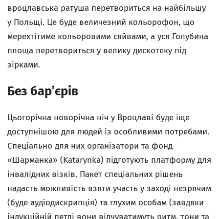
вроцлавська ратуша перетвориться на найбільшу
у Польщі. Це буде величезний кольорофон, що
мерехтітиме кольоровими сяйвами, а уся Голубина
площа перетвориться у велику дискотеку під
зірками.
Без бар’єрів
Цьогорічна новорічна ніч у Вроцлаві буде іще
доступнішою для людей із особливими потребами.
Спеціально для них організатори та фонд
«Шарманка» (Katarynka) підготують платформу для
інвалідних візків. Пакет спеціальних рішень
надасть можливість взяти участь у заході незрячим
(буде аудіодискрипція) та глухим особам (завдяки
індукційній петлі вони відчуватимуть ритм, тони та