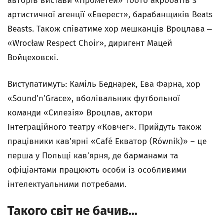
авторів вистави «Прометей» тобто акробатів з
артистичної агенції «Еверест», барабанщиків Beats
Beasts. Також співатиме хор мешканців Вроцлава ‒
«Wrocław Respect Choir», диригент Мацей
Войцеховскі.
Виступатимуть: Каміль Беднарек, Ева Фарна, хор
«Sound’n’Grace», вболівальник футбольної
команди «Силезія» Вроцлав, актори
Інтеграційного театру «Ковчег». Прийдуть також
працівники кав’ярні «Café Екватор (Równik)» – це
перша у Польщі кав’ярня, де барманами та
офіціантами працюють особи із особливими
інтелектуальними потребами.
Такого світ не бачив…