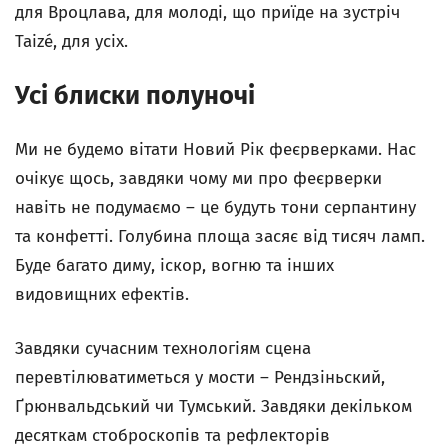
для Вроцлава, для молоді, що приїде на зустріч
Taizé, для усіх.
Усі блиски полуночі
Ми не будемо вітати Новий Рік феєрверками. Нас
очікує щось, завдяки чому ми про феєрверки
навіть не подумаємо – це будуть тони серпантину
та конфетті. Голубина площа засяє від тисяч ламп.
Буде багато диму, іскор, вогню та інших
видовищних ефектів.
Завдяки сучасним технологіям сцена
перевтілюватиметься у мости – Рендзіньский,
Ґрюнвальдський чи Тумський. Завдяки декільком
десяткам стоброскопів та рефлекторів