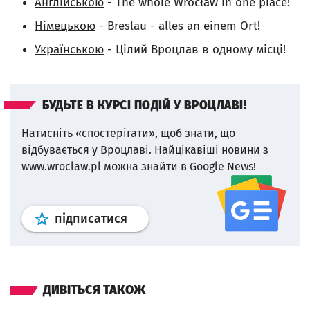
Англійською
- The whole Wrocław in one place!
Німецькою
- Breslau - alles an einem Ort!
Українською
- Цілий Вроцлав в одному місці!
БУДЬТЕ В КУРСІ ПОДІЙ У ВРОЦЛАВІ!
Натисніть «спостерігати», щоб знати, що
відбувається у Вроцлаві.
Найцікавіші новини з
www.wroclaw.pl можна знайти в Google News!
Профіль
google news
wroclaw.p
підписатися
ДИВІТЬСЯ ТАКОЖ