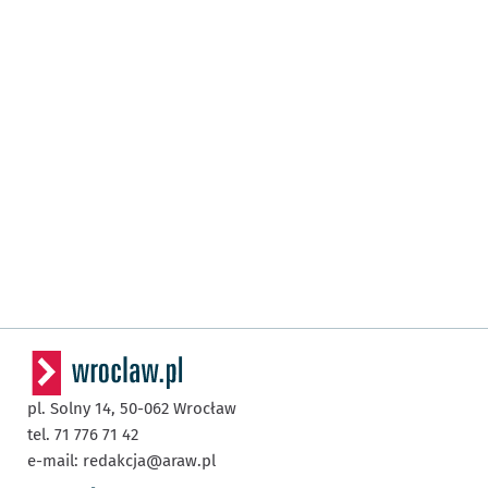
pl. Solny 14,
50-062
Wrocław
tel. 71 776 71 42
e-mail:
redakcja@araw.pl