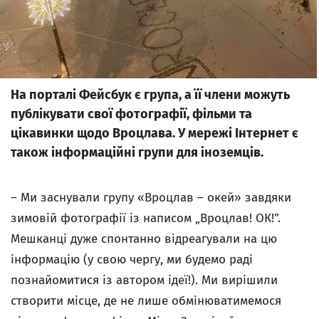
На порталі Фейсбук є група, а її члени можуть
публікувати свої фотографії, фільми та
цікавинки щодо Вроцлава. У мережі Інтернет є
також інформаційні групи для іноземців.
– Ми заснували групу «Вроцлав – окей» завдяки
зимовій фотографії із написом „Вроцлав! ОК!”.
Мешканці дуже спонтанно відреагували на цю
інформацію (у свою чергу, ми будемо раді
познайомитися із автором ідеї!). Ми вирішили
створити місце, де не лише обмінюватимемося