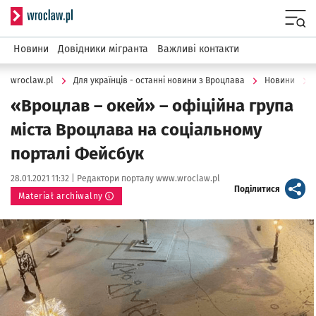
Serwis informacyjny wroclaw.pl
Menu
Новини
Довідники мігранта
Важливі контакти
wroclaw.pl
Для українців - останні новини з Вроцлава
Новини
«Вроцлав – окей» – офіційна група
міста Вроцлава на соціальному
порталі Фейсбук
Data publikacji:
Autor:
28.01.2021 11:32 |
Редактори порталу www.wroclaw.pl
artykuł
Поділитися
Materiał archiwalny
Kliknij, aby powiększyć