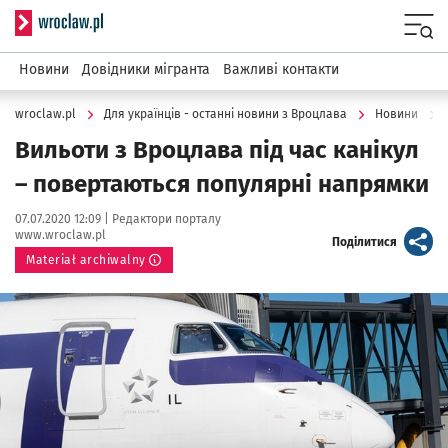
Serwis informacyjny wroclaw.pl
Menu
Новини
Довідники мігранта
Важливі контакти
wroclaw.pl
Для українців - останні новини з Вроцлава
Новини
Вильоти з Вроцлава під час канікул
– повертаються популярні напрямки
Data publikacji:
Autor:
07.07.2020 12:09 |
Редактори порталу
www.wroclaw.pl
artykuł
Поділитися
Materiał archiwalny
Kliknij, aby powiększyć