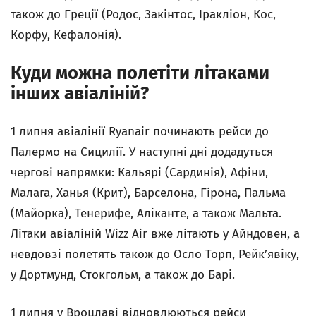
також до Греції (Родос, Закінтос, Іракліон, Кос,
Корфу, Кефалонія).
Куди можна полетіти літаками
інших авіаліній?
1 липня авіалінії Ryanair
починають рейси до
Палермо на Сицилії. У наступні дні додадуться
чергові напрямки: Кальярі (Сардинія), Афіни,
Малага, Ханья (Крит), Барселона, Гірона, Пальма
(Майорка), Тенерифе, Аліканте, а також Мальта.
Літаки авіаліній
Wizz Air
вже літають у Айндовен, а
невдовзі полетять також до Осло Торп, Рейк’явіку,
у Дортмунд, Стокгольм, а також до Барі.
1 липня у Вроцлаві відновлюються рейси