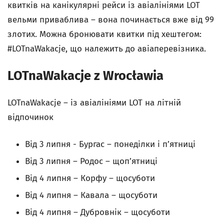
квитків на канікулярні рейси із авіалініями LOT
вельми приваблива – вона починається вже від 99
злотих. Можна бронювати квитки під хештегом:
#LOTnaWakacje, що належить до авіаперевізника.
LOTnaWakacje z Wrocławia
LOTnaWakacje – із авіалініями LOT на літній
відпочинок
Від 3 липня - Бургас – понеділки і п’ятниці
Від 3 липня – Родос – щоп’ятниці
Від 4 липня – Корфу – щосуботи
Від 4 липня – Кавала – щосуботи
Від 4 липня – Дубровнік – щосуботи