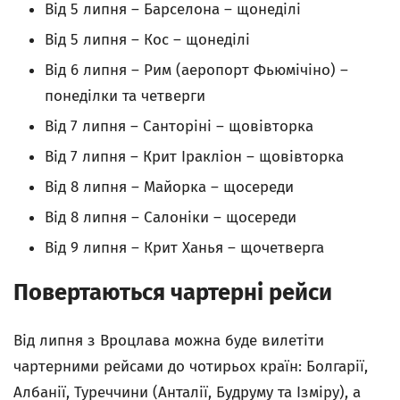
Від 5 липня – Барселона – щонеділі
Від 5 липня – Кос – щонеділі
Від 6 липня – Рим (аеропорт Фьюмічіно) –
понеділки та четверги
Від 7 липня – Санторіні – щовівторка
Від 7 липня – Крит Іракліон – щовівторка
Від 8 липня – Майорка – щосереди
Від 8 липня – Салоніки – щосереди
Від 9 липня – Крит Ханья – щочетверга
Повертаються чартерні рейси
Від липня з Вроцлава можна буде вилетіти
чартерними рейсами до чотирьох країн: Болгарії,
Албанії, Туреччини (Анталії, Будруму та Ізміру), а