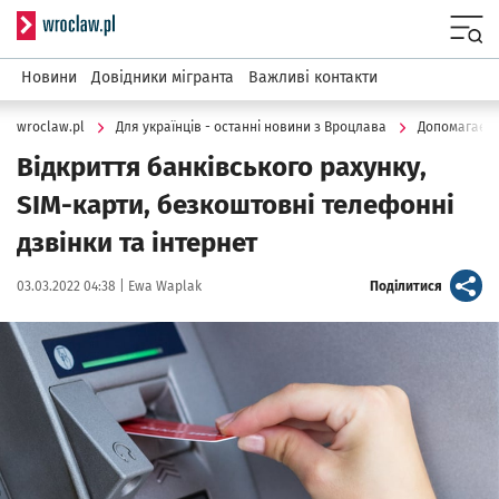
Serwis informacyjny wroclaw.pl
Menu
Новини
Довідники мігранта
Важливі контакти
wroclaw.pl
Для українців - останні новини з Вроцлава
Допомагаєм
Відкриття банківського рахунку,
SIM-карти, безкоштовні телефонні
дзвінки та інтернет
Data publikacji:
Autor:
artykuł
03.03.2022 04:38 |
Ewa Waplak
Поділитися
Kliknij, aby powiększyć