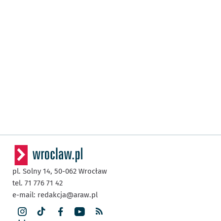
pl. Solny 14,
50-062
Wrocław
tel. 71 776 71 42
e-mail:
redakcja@araw.pl