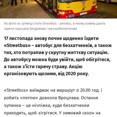
На фото на зупинці стоїть Streetbus - автобус, в якому взимку дають
гаряче харчують бездомних і малозабезпечених
17 листопада знову почне щоденно їздити
«Streetbus» – автобус для безхатченків, а також
тих, хто потрапив у скрутну життєву ситуацію.
До автобусу можна буде увійти, щоб обігрітися,
а також з’їсти гарячу страву. Акцію
організовують щозими, від 2020 року.
«Streetbus» виїжджає на маршрут о 20.00 год. і
робить «петлю» довкола Вроцлава. Остання
зупинка – це нічліжка, куди безхатченки
приходять, щоб зігрітися. У зимовий сезон на