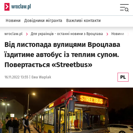
Serwis informacyjny wroclaw.pl
Menu
Новини
Довідники мігранта
Важливі контакти
wroclaw.pl
Для українців - останні новини з Вроцлава
Новини
Від листопада вулицями Вроцлава
їздитиме автобус із теплим супом.
Повертається «Streetbus»
PL
Data publikacji:
Autor:
16.11.2022 13:55 |
Ewa Waplak
Kliknij, aby powiększyć