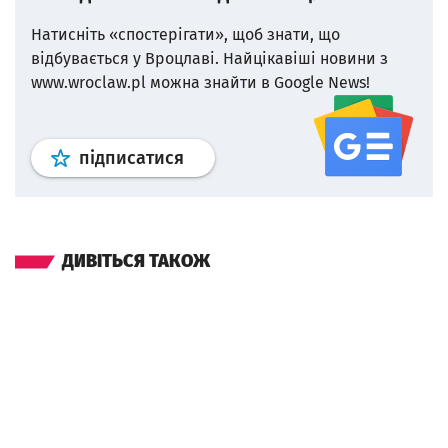
Натисніть «спостерігати», щоб знати, що
відбувається у Вроцлаві.
Найцікавіші новини з
www.wroclaw.pl можна знайти в Google News!
Профіль
google news
wroclaw.p
підписатися
ДИВІТЬСЯ ТАКОЖ