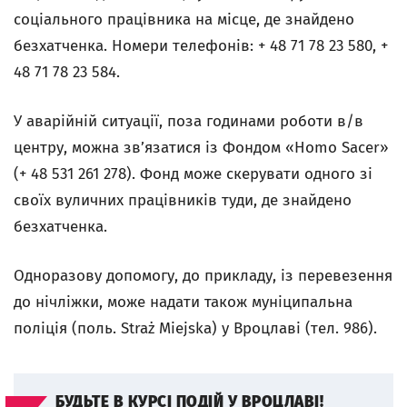
соціального працівника на місце, де знайдено
безхатченка. Номери телефонів: + 48 71 78 23 580, +
48 71 78 23 584.
У аварійній ситуації, поза годинами роботи в/в
центру, можна зв’язатися із Фондом «Homo Sacer»
(+ 48 531 261 278). Фонд може скерувати одного зі
своїх вуличних працівників туди, де знайдено
безхатченка.
Одноразову допомогу, до прикладу, із перевезення
до нічліжки, може надати також муніципальна
поліція (поль. Straż Miejska) у Вроцлаві (тел. 986).
БУДЬТЕ В КУРСІ ПОДІЙ У ВРОЦЛАВІ!