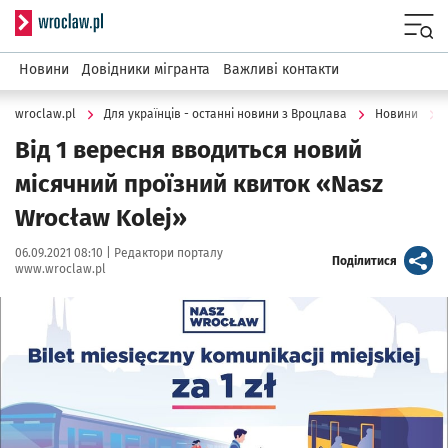
Serwis informacyjny wroclaw.pl
Menu
Новини
Довідники мігранта
Важливі контакти
wroclaw.pl
Для українців - останні новини з Вроцлава
Новини
Від 1 вересня вводиться новий
місячний проїзний квиток «Nasz
Wrocław Kolej»
Data publikacji:
Autor:
06.09.2021 08:10 |
Редактори порталу
artykuł
Поділитися
www.wroclaw.pl
Kliknij, aby powiększyć