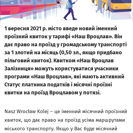
1 вересня 2021 р. місто введе новий іменний
проїзний квиток у тарифі «Наш Вроцлав». Він
дає право на проїзд у громадському транспорті
за 1 злотий на місяць (0,50 зл., якщо придбано
пільговий квиток). Квитком «Наш Вроцлав
Залізниця» можуть користуватися учасники
програми «Наш Вроцлав», які мають активний
Статус платника податків і місячні проїзні
квитки на проїзд Вроцлавом у потязі.
Nasz Wrocław Kolej – це іменний місячний проїзний
квиток, що дає право на проїзд усіма маршрутами
міського транспорту. Якщо у Вас буде місячний