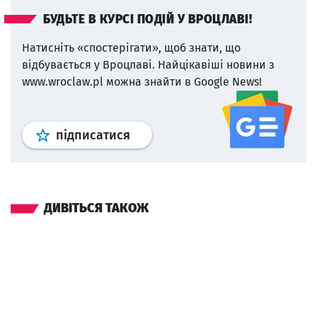
БУДЬТЕ В КУРСІ ПОДІЙ У ВРОЦЛАВІ!
Натисніть «спостерігати», щоб знати, що
відбувається у Вроцлаві.
Найцікавіші новини з
www.wroclaw.pl можна знайти в Google News!
Профіль
google news
wroclaw.p
підписатися
ДИВІТЬСЯ ТАКОЖ