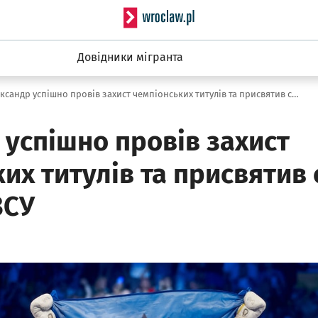
Serwis informacyjny wro
Довідники мігранта
Олександр успішно провів захист чемпіонських титулів та присвятив свою перемогу ЗСУ
успішно провів захист
их титулів та присвятив
ЗСУ