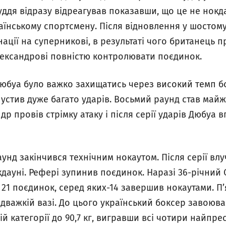
Суддя відразу відреагував показавши, що це не нокд
аїнському спортсмену. Після відновлення у шостому
ації на суперникові, в результаті чого британець п
Олександрові повністю контролювати поєдинок.
Дюбуа було важко захищатись через високий темп б
пустив дуже багато ударів. Восьмий раунд став ма
р провів стрімку атаку і після серії ударів Дюбуа в
унд закінчився технічним нокаутом. Після серії вл
дауні. Рефері зупинив поєдинок. Наразі 36-річний
21 поєдинок, серед яких-14 завершив нокаутами. П’я
дважкій вазі. До цього український боксер завоюв
ій категорії до 90,7 кг, вигравши всі чотири найпре