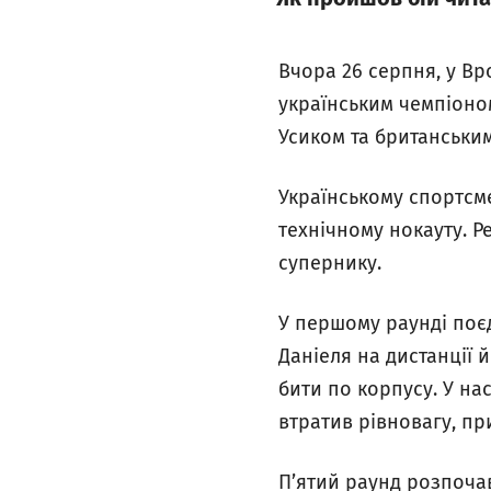
Вчора 26 серпня, у Вр
українським чемпіоном
Усиком та британськи
Українському спортсм
технічному нокауту. Р
супернику.
У першому раунді поє
Даніеля на дистанції 
бити по корпусу. У на
втратив рівновагу, пр
П’ятий раунд розпочав