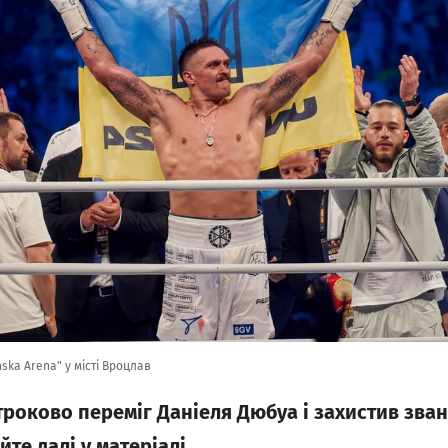
nska Arena" у місті Вроцлав
роково переміг Даніеля Дюбуа і захистив зван
те далі у матеріалі.