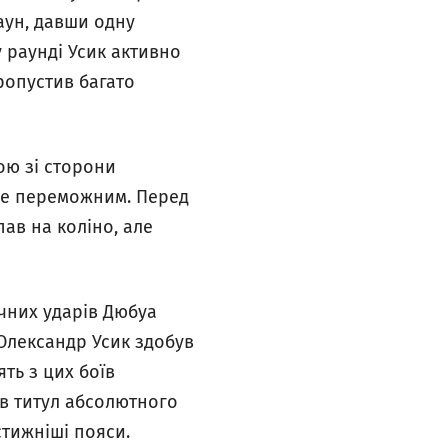
аун, давши одну
 раунді Усик активно
ропустив багато
ою зі сторони
йже переможним. Перед
пав на коліно, але
учних ударів Дюбуа
 Олександр Усик здобув
ть з цих боїв
ав титул абсолютного
стижніші пояси.