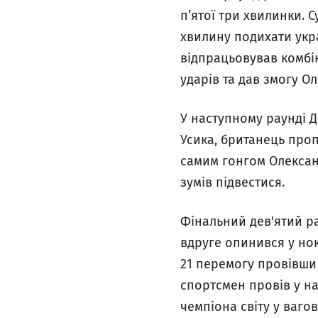
п’ятої три хвилинки. 
хвилину подихати укр
відпрацьовував комбін
ударів та дав змогу 
У наступному раунді 
Усика, британець про
самим гонгом Олександ
зумів підвестися.
Фінальний дев'ятий ра
вдруге опинився у нок
21 перемогу провівши 
спортсмен провів у на
чемпіона світу у вагов