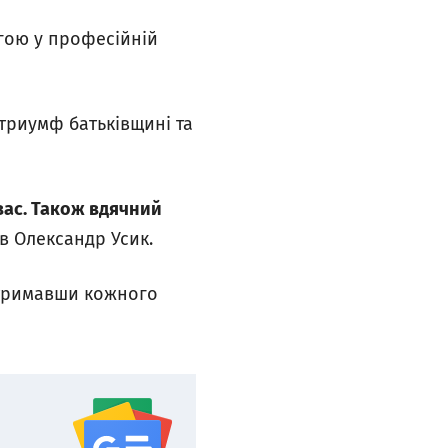
гою у професійній
 триумф батьківщині та
 вас. Також вдячний
ав Олександр Усик.
дтримавши кожного