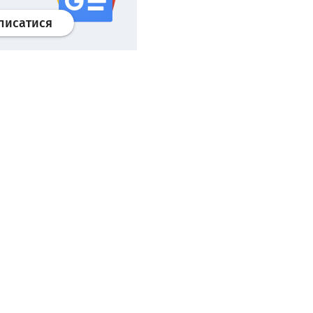
Профіль
google news
wroclaw.pl сервіс
писатися