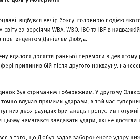
оцлаві, відбувся вечір боксу, головною подією якого
 світу за версіями WBA, WBO, IBO та IBF в надважкі
м претендентом Даніелем Дюбуа.
ену вдалося досягти ранньої перемоги в дев'ятому 
ефері припинив бій після другого нокдауну, нанес
динок був стриманим і обережним. У другому Олек
й точно влучав прямими ударами, в той час суперни
ступних двох раундах британець пропустив потужні
и цьому намагався завдавати удари, які не досягли ц
ся з того, що Дюбуа задав забороненого удару ниж