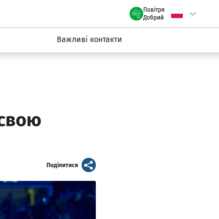
claw.pl
Повітря
Wybierz język
C
we Wrocławiu
Добрий
Важливі контакти
 свою
artykuł
Поділитися