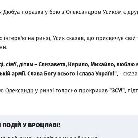
ля Дюбуа поразка у бою з Олександром Усиком є дру
с інтерв'ю на ринзі, Усик сказав, що присвячує свій
ни.
і, сім'ї, дітям – Єлизавета, Кирило, Михайло, люблю
ькій армії. Слава Богу всього і слава Україні"
, - сказ
ою Олександр у ринзі голосно прокричав
"ЗСУ!"
, пі
І ПОДІЙ У ВРОЦЛАВІ!
и», щоб знати, що відбувається у Вроцлаві.