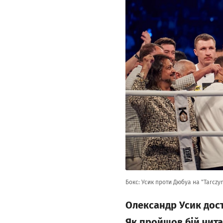
Бокс: Усик проти Дюбуа на "Tarczy
Олександр Усик дост
Як пройшов бій читай