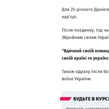
Для 25-річного Даніе
кар’єрі.
Після поєдинку, під ча
Збройним силам Украї
“Вдячний своїй команд
своїй країні та українс
Також одразу після б
воїна України.
БУДЬТЕ В КУРС
Натисніть «спостерігат