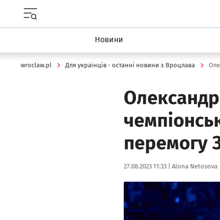
Menu główne portalu wroclaw.pl
Новини
wroclaw.pl
Для українців - останні новини з Вроцлава
Олександр 
чемпіонськ
перемогу 
Data publikacji:
Autor:
27.08.2023 11:33 |
Alona Netosova
Kliknij, aby powiększyć