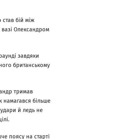
 став бій між
й вазі Олександром
раунді завдяки
еного британському
сандр тримав
к намагався більше
 удари й ледь не
ілі.
че поясу на старті