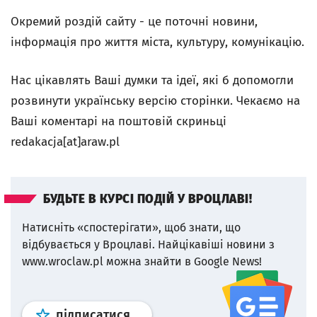
Окремий роздій сайту - це поточні новини,
інформація про життя міста, культуру, комунікацію.
Нас цікавлять Ваші думки та ідеї, які б допомогли
розвинути українську версію сторінки. Чекаємо на
Ваші коментарі на поштовій скриньці
redakacja[at]araw.pl
БУДЬТЕ В КУРСІ ПОДІЙ У ВРОЦЛАВІ!
Натисніть «спостерігати», щоб знати, що
відбувається у Вроцлаві.
Найцікавіші новини з
www.wroclaw.pl можна знайти в Google News!
Профіль
google news
wroclaw.p
підписатися