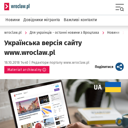
Serwis informacyjny wroclaw.pl
Menu
Новини
Довідники мігранта
Важливі контакти
wroclaw.pl
Для українців - останні новини з Вроцлава
Новини
Українська версія сайту
www.wroclaw.pl
Data publikacji:
Autor:
18.10.2018 14:40 |
Редактори порталу www.wroclaw.pl
artykuł
Поділитися
Materiał archiwalny
Kliknij, aby powiększyć