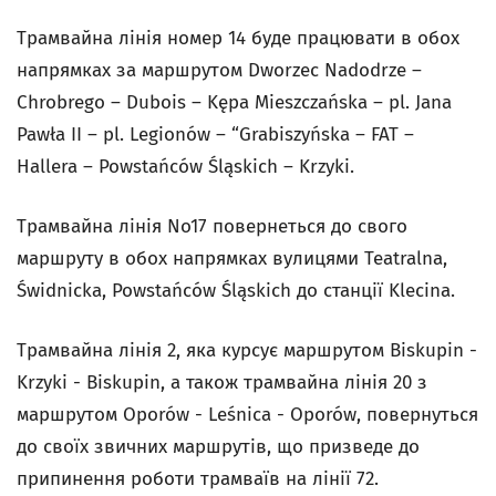
Трамвайна лінія номер 14 буде працювати в обох
напрямках за маршрутом Dworzec Nadodrze –
Chrobrego – Dubois – Kępa Mieszczańska – pl. Jana
Pawła II – pl. Legionów – “Grabiszyńska – FAT –
Hallera – Powstańców Śląskich – Krzyki.
Трамвайна лінія No17 повернеться до свого
маршруту в обох напрямках вулицями Teatralnа,
Świdnickа, Powstańców Śląskich до станції Klecina.
Трамвайна лінія 2, яка курсує маршрутом Biskupin -
Krzyki - Biskupin, а також трамвайна лінія 20 з
маршрутом Oporów - Leśnica - Oporów, повернуться
до своїх звичних маршрутів, що призведе до
припинення роботи трамваїв на лінії 72.