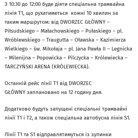
З 10:30 до 12:00 буде діяти спеціальна трамвайна
лінія Т1, що рухатиметься кожні 10 хвилин за
таким маршрутом: від DWORZEC GŁÓWNY –
Piłsudskiego – Małachowskiego – Pułaskiego – pl.
Wróblewskiego – Traugutta – Oławska – Kazimierza
Wielkiego – św. Mikołaja – pl. Jana Pawła II – Legnicka
– Milenijna – Popowicka – Pilczycka – Królewiecka –
TARCZYŃSKI ARENA (KRÓLEWIECKA).
Останній рейс лінії Т1 від DWORZEC
GŁÓWNY заплановано на 12 годину дня.
Додатково будуть запущені спеціальні трамвайні
лінії Т1 і Т2, а також спеціальна автобусна лінія S1.
Лінії T1 та S1 відправлятимуться із зупинки