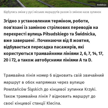
Redakcja
Відбулись зміни у русі міських маршрутів разом із зміною назв зупинок
Згідно з установленим терміном, роботи,
пов'язані із заміною стрілкових переводів на
перехресті вулиць Piłsudskiego та Świdnicka,
вже завершені . Починаючи від 8 жовтня,
відбувається пересадка пасажирів, які
користуються трамвайними лініями 2, 6, 7, 14, 17,
20 і 72, а також автобусними лініями A та D.
Трамвайна лінія номер 6 відновить свій звичайний
маршрут в обох напрямках через вулицю
Powstańców Śląskich до кінцевої зупинки Krzyki.
Також трамвайна лінія 7 відновить маршрут до
своєї кінцевої станції Klecina.