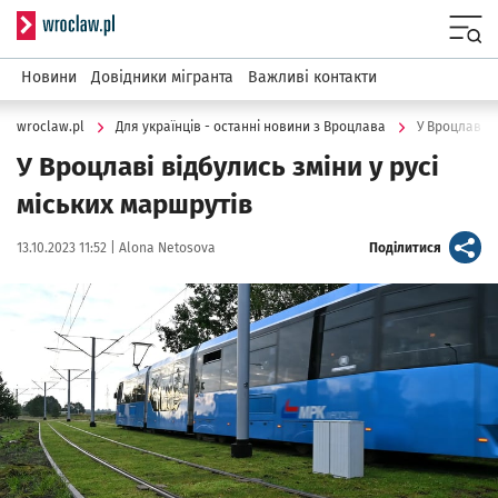
Serwis informacyjny wroclaw.pl
Menu
Новини
Довідники мігранта
Важливі контакти
wroclaw.pl
Для українців - останні новини з Вроцлава
У Вроцлаві в
У Вроцлаві відбулись зміни у русі
міських маршрутів
Data publikacji:
Autor:
artykuł
13.10.2023 11:52 |
Alona Netosova
Поділитися
Kliknij, aby powiększyć