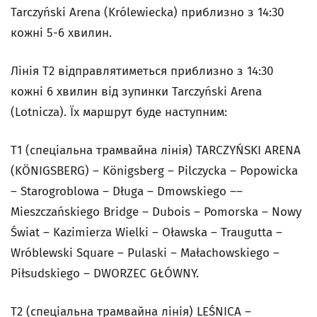
Tarczyński Arena (Królewiecka) приблизно з 14:30
кожні 5-6 хвилин.
Лінія Т2 відправлятиметься приблизно з 14:30
кожні 6 хвилин від зупинки Tarczyński Arena
(Lotnicza). Їх маршрут буде наступним:
Т1 (спеціальна трамвайна лінія) TARCZYŃSKI ARENA
(KÖNIGSBERG) – Königsberg – Pilczycka – Popowicka
– Starogroblowa – Długa – Dmowskiego ––
Mieszczańskiego Bridge – Dubois – Pomorska – Nowy
Świat – Kazimierza Wielki – Oławska – Traugutta –
Wróblewski Square – Pulaski – Małachowskiego –
Piłsudskiego – DWORZEC GŁÓWNY.
Т2 (спеціальна трамвайна лінія) LEŚNICA –