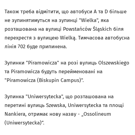
Також треба відмітити, що автобуси A та D більше
не зупинятимуться на зупинці "Wielka", яка
розташована на вулиці Powstańców Śląskich біля
перехрестя з вулицею Wielką. Тимчасова автобусна
лінія 702 буде припинена.
Зупинки "Piramowicza" на розі вулиць Olszewskiego
та Piramowicza будуть перейменовані на
"Piramowicza (Biskupin Campus)".
Зупинка "Uniwersytecka", що розташована на
перетині вулиць Szewska, Uniwersytecka та площі
Nankiera, отримає нову назву - „Ossolineum
(Uniwersytecka)”.