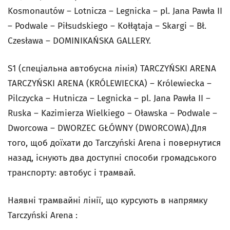
Kosmonautów – Lotnicza – Legnicka – pl. Jana Pawła II
– Podwale – Piłsudskiego – Kołłątaja – Skargi – Bł.
Czesława – DOMINIKAŃSKA GALLERY.
S1 (спеціальна автобусна лінія) TARCZYŃSKI ARENA
TARCZYŃSKI ARENA (KRÓLEWIECKA) – Królewiecka –
Pilczycka – Hutnicza – Legnicka – pl. Jana Pawła II –
Ruska – Kazimierza Wielkiego – Oławska – Podwale –
Dworcowa – DWORZEC GŁÓWNY (DWORCOWA).Для
того, щоб доїхати до Tarczyński Arena і повернутися
назад, існують два доступні способи громадського
транспорту: автобус і трамвай.
Наявні трамвайні лінії, що курсують в напрямку
Tarczyński Arena :