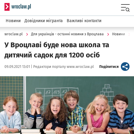
Serwis informacyjny wroclaw.pl
Menu
Новини
Довідники мігранта
Важливі контакти
wroclaw.pl
Для українців - останні новини з Вроцлава
Новини
У Вроцлаві буде нова школа та
дитячий садок для 1200 осіб
Data publikacji:
Autor:
artykuł
09.09.2021 13:01 |
Редактори порталу www.wroclaw.pl
Поділитися
Kliknij, aby powiększyć