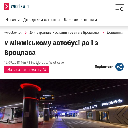
Serwis informacyjny wroclaw.pl
Menu
Новини
Довідники мігранта
Важливі контакти
wroclaw.pl
Для українців - останні новини з Вроцлава
Довідники м
У міжміському автобусі до і з
Вроцлава
Data publikacji:
Autor:
19.09.2018 16:37 |
Małgorzata Wieliczko
artykuł
Поділитися
Materiał archiwalny
Kliknij, aby powiększyć