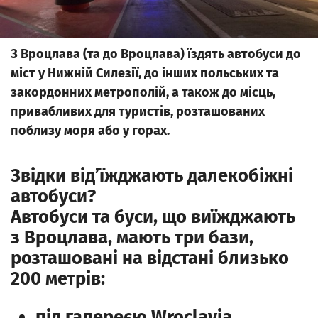
З Вроцлава (та до Вроцлава) їздять автобуси до
міст у Нижній Силезії, до інших польських та
закордонних метрополій, а також до місць,
привабливих для туристів, розташованих
поблизу моря або у горах.
Звідки від’їжджають далекобіжні
автобуси?
Автобуси та буси, що виїжджають
з Вроцлава, мають три бази,
розташовані на відстані близько
200 метрів:
під галереєю
Wroclavia
,