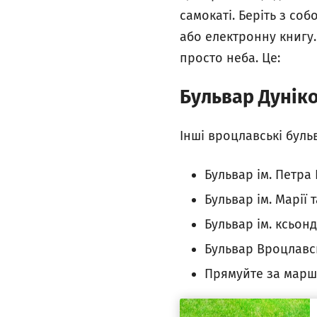
самокаті. Беріть з со
або електронну книгу
просто неба. Це:
Бульвар Дунік
Інші вроцлавські буль
Бульвар ім. Петра
Бульвар ім. Марії
Бульвар ім. ксьон
Бульвар Вроцлавсь
Прямуйте за маршр