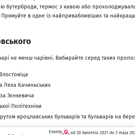
бою бутерброди, термос з кавою або прохолоджуваль
. Прямуйте в одне із найпривабливіших та найкращи
овського
варі не менш чарівні. Вибирайте серед таких пропо
 Влостовіца
 та Леха Качиньських
дза Зєнкевича
кої Політехніки
утом вроцлавських бульварів та бульварів на бере
Eventy
od 30 kwietnia 2021 do 3 maja 20