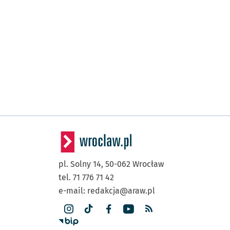
pl. Solny 14,
50-062
Wrocław
tel. 71 776 71 42
e-mail:
redakcja@araw.pl