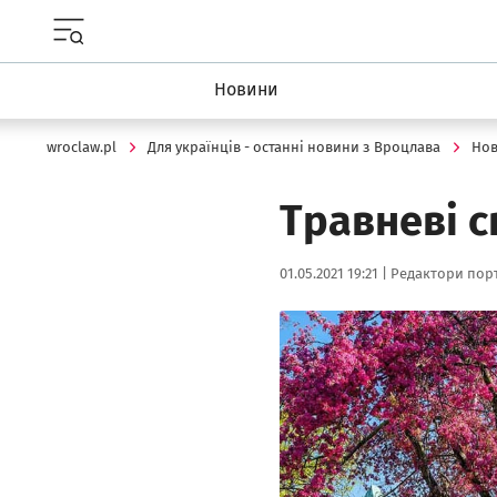
Menu główne portalu wroclaw.pl
Новини
wroclaw.pl
Для українців - останні новини з Вроцлава
Но
Травневі с
Data publikacji:
Autor:
01.05.2021 19:21 |
Редактори порт
Kliknij, aby powiększyć