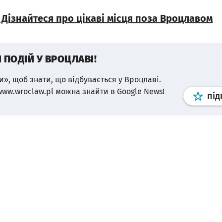
: Дізнайтеся про цікаві місця поза Вроцлавом
І ПОДІЙ У ВРОЦЛАВІ!
и», щоб знати, що відбувається у Вроцлаві.
www.wroclaw.pl можна знайти в Google News!
під