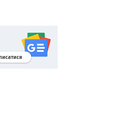
Профіль
google news
wroclaw.pl сервіс
писатися