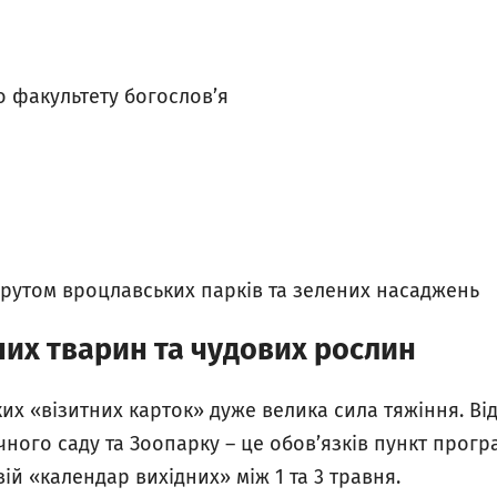
о факультету богослов’я
рутом вроцлавських парків та зелених насаджень
них тварин та чудових рослин
их «візитних карток» дуже велика сила тяжіння. Ві
ного саду та Зоопарку – це обов’язків пункт прогр
вій «календар вихідних» між 1 та 3 травня.