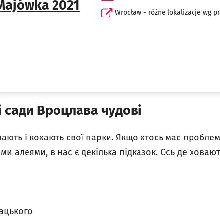
Majówka 2021
Wrocław - różne lokalizacje wg p
і сади Вроцлава чудові
ють і кохають свої парки. Якщо хтось має проблему
и алеями, в нас є декілька підказок. Ось де ховають
ацького