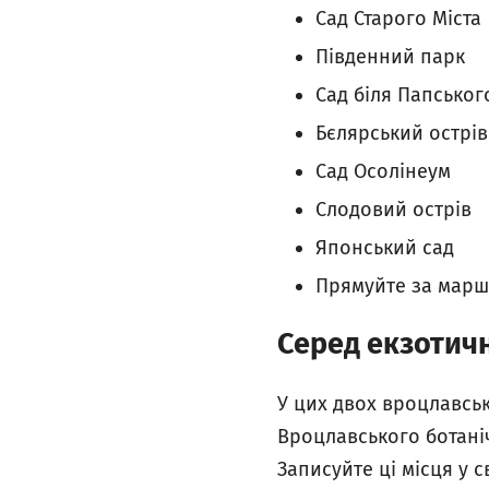
Сад Старого Міста
Південний парк
Сад біля Папськог
Бєлярський острів
Сад Осолінеум
Слодовий острів
Японський сад
Прямуйте за марш
Серед екзотич
У цих двох вроцлавськ
Вроцлавського ботаніч
Записуйте ці місця у с