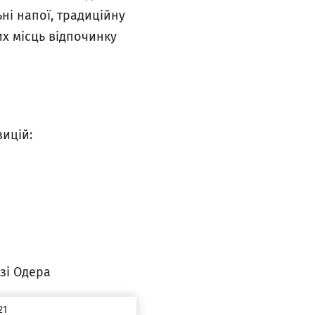
ні напої, традиційну
х місць відпочинку
зицій:
зі Одера
21