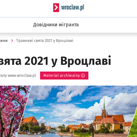
Serwis informacyjny wro
Довідники мігранта
вини
Травневі свята 2021 у Вроцлаві
вята 2021 у Вроцлаві
алу www.wroclaw.pl
Materiał archiwalny