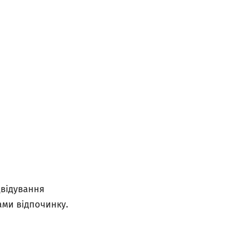
двідування
ами відпочинку.