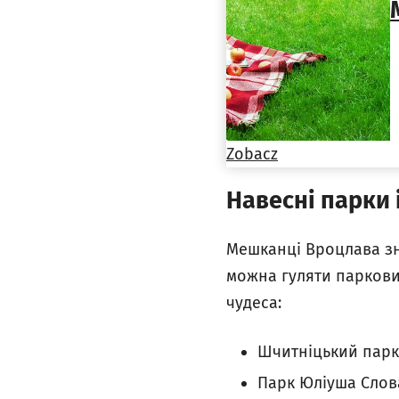
Zobacz
Навесні парки 
Мешканці Вроцлава зна
можна гуляти парковим
чудеса:
Шчитніцький парк
Парк Юліуша Слов