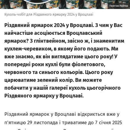
Гжегож Райтер
Кухоль-чобіт для Різдвяного ярмарку 2024 у Вроцлаві
Різдвяний ярмарок 2024 у Вроцлаві. З чим у Вас
найчастіше асоціюється Вроцлавський
ярмарок? З глінтвейном, звісно ж, і знаменитим
кухлем-черевиком, в якому його подають. Ми
вже знаємо, як він виглядатиме цього року! У
попередні роки кухлі були фіолетового,
червоного та синього кольорів. Цього року
царюватиме зелений колір. Ви можете
побачити у нашій галереї кухоль цьогорічного
Різдвяного ярмарку у Вроцлаві.
Різдвяний ярмарок у Вроцлаві відкриється вже у
п'ятницю 29 листопада і триватиме до 7 січня 2025