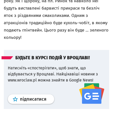
року. Як і щороку, на пл. Ринок та навколо неї
будуть виставлені барвисті прикраси та безліч
яток з різдвяними смаколиками. Одним з
атракціонів традиційно буде кухоль-чобіт, в якому
подають глінтвейн. Цього разу він буде ... зеленого
кольору!
БУДЬТЕ В КУРСІ ПОДІЙ У ВРОЦЛАВІ!
Натисніть «спостерігати», щоб знати, що
відбувається у Вроцлаві.
Найцікавіші новини з
www.wroclaw.pl можна знайти в Google News!
Профіль
google news
wroclaw.p
підписатися