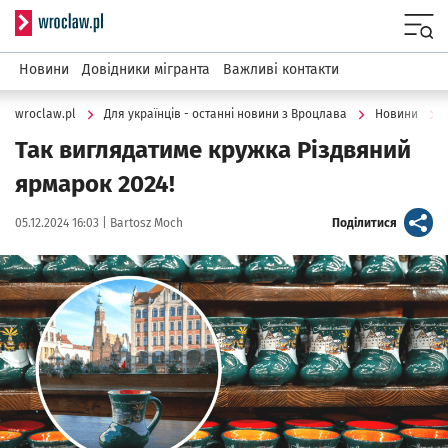
Serwis informacyjny wroclaw.pl
Menu
Новини
Довідники мігранта
Важливі контакти
wroclaw.pl
Для українців - останні новини з Вроцлава
Новини
Так виглядатиме кружка Різдвяний
ярмарок 2024!
Data publikacji:
Autor:
artykuł
05.12.2024 16:03 |
Bartosz Moch
Поділитися
Kliknij, aby powiększyć