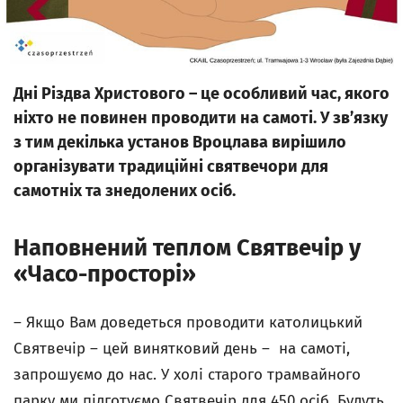
Дні Різдва Христового – це особливий час, якого
ніхто не повинен проводити на самоті. У зв’язку
з тим декілька установ Вроцлава вирішило
організувати традиційні святвечори для
самотніх та знедолених осіб.
Наповнений теплом Святвечір у
«Часо-просторі»
– Якщо Вам доведеться проводити католицький
Святвечір – цей винятковий день – на самоті,
запрошуємо до нас. У холі старого трамвайного
парку ми підготуємо Святвечір для 450 осіб. Будуть