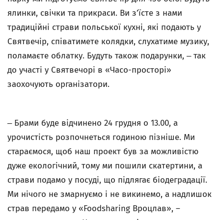
ялинки, свічки та прикраси. Ви з’їсте з нами
традиційні страви польської кухні, які подають у
Святвечір, співатимете колядки, слухатиме музику,
поламаєте облатку. Будуть також подарунки, ‒ так
до участі у Святвечорі в «Часо-просторі»
заохочують організатори.
‒ Брами буде відчинено 24 грудня о 13.00, а
урочистість розпочнеться годиною пізніше. Ми
стараємося, щоб наш проект був за можливістю
дуже екологічний, тому ми пошили скатертини, а
страви подамо у посуді, що підлягає біодеградації.
Ми нічого не змарнуємо і не викинемо, а надлишок
страв передамо у «Foodsharing
Вроцлав», –