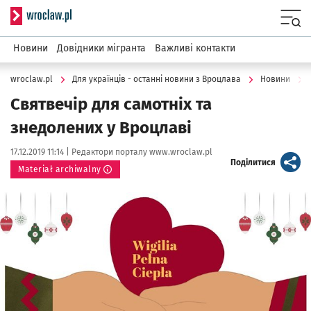
Serwis informacyjny wroclaw.pl
Menu
Новини
Довідники мігранта
Важливі контакти
wroclaw.pl
Для українців - останні новини з Вроцлава
Новини
Святвечір для самотніх та
знедолених у Вроцлаві
Data publikacji:
Autor:
17.12.2019 11:14 |
Редактори порталу www.wroclaw.pl
artykuł
Поділитися
Materiał archiwalny
Kliknij, aby powiększyć