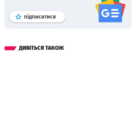
Профіль
google news
wroclaw.p
підписатися
ДИВІТЬСЯ ТАКОЖ