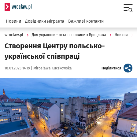
Serwis informacyjny wroclaw.pl
Menu
Новини
Довідники мігранта
Важливі контакти
wroclaw.pl
Для українців - останні новини з Вроцлава
Новини
Створення Центру польсько-
української співпраці
Data publikacji:
Autor:
artykuł
18.01.2023 14:19 |
Mirosława Kuczkowska
Поділитися
Kliknij, aby powiększyć