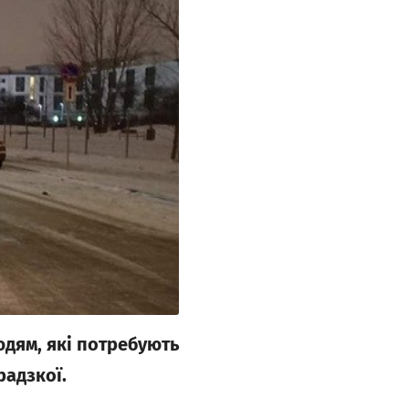
юдям, які потребують
радзкої.