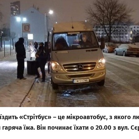
здить «Стрітбус» – це мікроавтобус, з якого л
гаряча їжа. Він починає їхати о 20.00 з вул. Сє