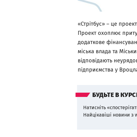
«Стрітбус» – це проек
Проект охоплює притул
додаткове фінансуванн
міська влада та Міськ
відповідають неурядов
підприємства у Вроцла
БУДЬТЕ В КУРС
Натисніть «спостерігат
Найцікавіші новини з 