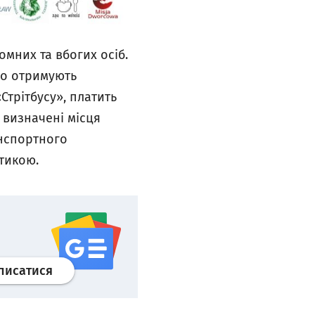
омних та вбогих осіб.
бо отримують
Стрітбусу», платить
у визначені місця
анспортного
стикою.
Профіль
google news
wroclaw.pl сервіс
писатися