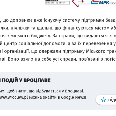
т, що доповнює вже існуючу систему підтримки безд
ки, нічліжки та їдальні, що фінансуються містом а
я з міського бюджету. За страви, що видаються зі «
ий центр соціальної допомоги, а за їх перевезення 
і організації, що одержали підтримку Міського тр
ві. Воно взяло на себе усі справи, пов’язані з логі
І ПОДІЙ У ВРОЦЛАВІ!
и», щоб знати, що відбувається у Вроцлаві.
www.wroclaw.pl можна знайти в Google News!
під