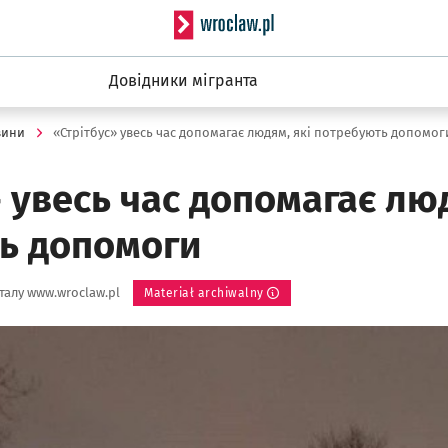
Serwis informacyjny wro
Довідники мігранта
вини
«Стрітбус» увесь час допомагає людям, які потребують допомог
 увесь час допомагає люд
ь допомоги
алу www.wroclaw.pl
Materiał archiwalny