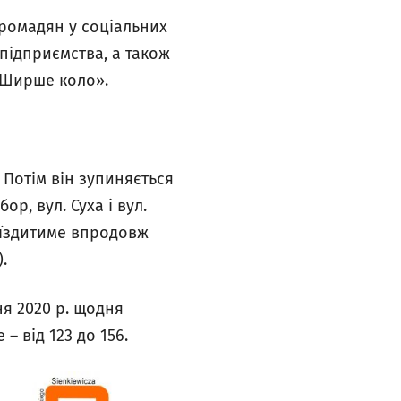
громадян у соціальних
підприємства, а також
«Ширше коло».
 Потім він зупиняється
р, вул. Суха і вул.
с їздитиме впродовж
.
ня 2020 р. щодня
– від 123 до 156.