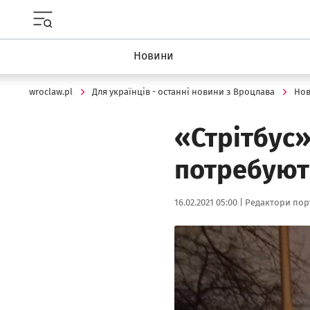
Menu główne portalu wroclaw.pl
Новини
wroclaw.pl
Для українців - останні новини з Вроцлава
Но
«Стрітбус»
потребуют
Data publikacji:
Autor:
16.02.2021 05:00 |
Редактори порт
Kliknij, aby powiększyć