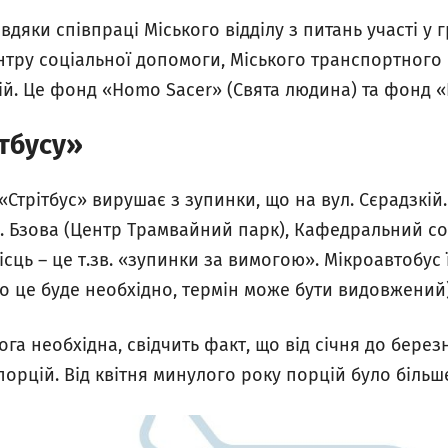
вдяки співпраці Міського відділу з питань участі у 
нтру соціальної допомоги, Міського транспортного 
ій. Це фонд «Homo Sacer» (Свята людина) та фонд 
тбусу»
«Стрітбус» вирушає з зупинки, що на вул. Сєрадзкій.
л. Бзова (Центр Трамвайний парк), Кафедральний собо
місць – це т.зв. «зупинки за вимогою». Мікроавтобу
що це буде необхідно, термін може бути видовжений)
ога необхідна, свідчить факт, що від січня до берез
порцій. Від квітня минулого року порцій було більше 