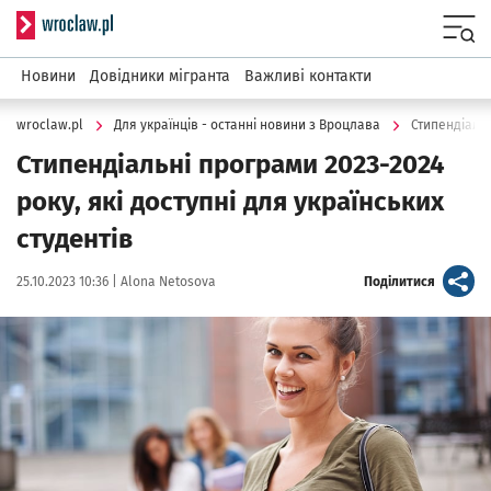
Serwis informacyjny wroclaw.pl
Menu
Новини
Довідники мігранта
Важливі контакти
wroclaw.pl
Для українців - останні новини з Вроцлава
Стипендіальн
Стипендіальні програми 2023-2024
року, які доступні для українських
студентів
Data publikacji:
Autor:
artykuł
25.10.2023 10:36 |
Alona Netosova
Поділитися
Kliknij, aby powiększyć