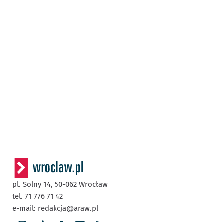
pl. Solny 14,
50-062
Wrocław
tel. 71 776 71 42
e-mail:
redakcja@araw.pl