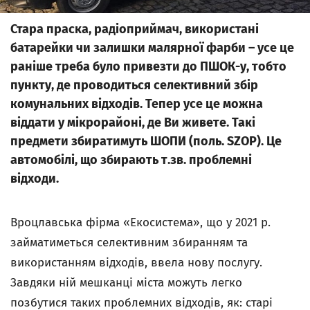
Стара праска, радіоприймач, використані
батарейки чи залишки малярної фарби – усе це
раніше треба було привезти до ПШОК-у, тобто
пункту, де проводиться селективний збір
комунальних відходів. Тепер усе це можна
віддати у мікрорайоні, де Ви живете. Такі
предмети збиратимуть ШОПИ (поль. SZOP). Це
автомобілі, що збирають т.зв. проблемні
відходи.
Вроцлавська фірма «Екосистема», що у 2021 р.
займатиметься селективним збиранням та
використанням відходів, ввела нову послугу.
Завдяки ній мешканці міста можуть легко
позбутися таких проблемних відходів, як: старі