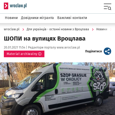
Serwis informacyjny wroclaw.pl
Menu
Новини
Довідники мігранта
Важливі контакти
wroclaw.pl
Для українців - останні новини з Вроцлава
Новини
ШОПИ на вулицях Вроцлава
Data publikacji:
Autor:
20.01.2021 11:54 |
Редактори порталу www.wroclaw.pl
artykuł
Поділитися
Materiał archiwalny
Kliknij, aby powiększyć