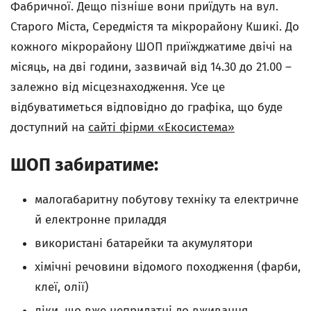
Фабричної. Дещо пізніше вони приїдуть на вул.
Старого Міста, Середмістя та мікрорайону Кшикі. До
кожного мікрорайону ШОП приїжджатиме двічі на
місяць, на дві години, зазвичай від 14.30 до 21.00 –
залежно від місцезнаходження. Усе це
відбуватиметься відповідно до графіка, що буде
доступний на
сайті фірми «Екосистема»
ШОП забиратиме:
малогабаритну побутову техніку та електричне
й електронне приладдя
використані батарейки та акумулятори
хімічні речовини відомого походження (фарби,
клеї, олії)
ліки, що вже непридатні до вживання