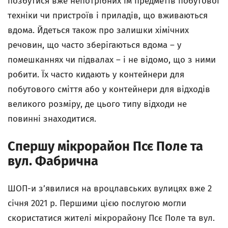
позбутися вже непотрібних їм предметів побутової
техніки чи пристроїв і приладів, що вживаються
вдома. Йдеться також про залишки хімічних
речовин, що часто зберігаються вдома – у
помешканнях чи підвалах – і не відомо, що з ними
робити. Їх часто кидають у контейнери для
побутового сміття або у контейнери для відходів
великого розміру, де цього типу відходи не
повинні знаходитися.
Спершу мікрорайон Псє Поле та
вул. Фабрична
ШОП-и з’явилися на вроцлавських вулицях вже 2
січня 2021 р. Першими цією послугою могли
скористатися жителі мікрорайону Псє Поле та вул.