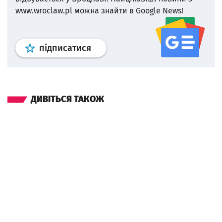
www.wroclaw.pl можна знайти в Google News!
Профіль
google news
wroclaw.p
підписатися
ДИВІТЬСЯ ТАКОЖ