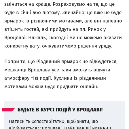
зміниться на краще. Розраховуємо на те, що це
буде в січні або лютому. Звичайно, це вже не буде
ярмарок із різдвяними мотивами, але він напевно
втішить гостей, які прийдуть на пл. Ринок у
Вроцлаві. Нажаль, сьогодні ми не можемо вказати
конкретну дату, очікуватимемо рішення уряду.
Попри те, що Різдвяний ярмарок не відбудеться,
мешканці Вроцлава усе-таки зможуть відчути
атмосферу тієї події. Кухлики із різдвяними
мотивами можна буде придбати онлайн.
БУДЬТЕ В КУРСІ ПОДІЙ У ВРОЦЛАВІ!
Натисніть «спостерігати», щоб знати, що
відбувається у Вроцлаві.
Найцікавіші новини з