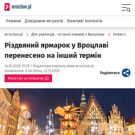
Serwis informacyjny wroclaw.pl
Menu
Новини
Довідники мігранта
Важливі контакти
wroclaw.pl
Для українців - останні новини з Вроцлава
Новини
Різдвяний ярмарок у Вроцлаві
перенесено на інший термін
Data publikacji:
Autor:
14.10.2020 15:29 |
Редактори порталу www.wroclaw.pl
оновлення:
6 lat temu, 22.11.2020
artykuł
Поділитися
Materiał archiwalny
Kliknij, aby powiększyć