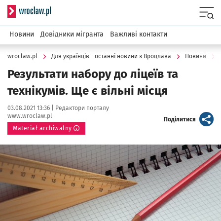
Serwis informacyjny wroclaw.pl
Menu
Новини
Довідники мігранта
Важливі контакти
wroclaw.pl
Для українців - останні новини з Вроцлава
Новини
Результати набору до ліцеїв та
технікумів. Ще є вільні місця
Data publikacji:
Autor:
03.08.2021 13:36 |
Редактори порталу
www.wroclaw.pl
artykuł
Поділитися
Materiał archiwalny
Kliknij, aby powiększyć