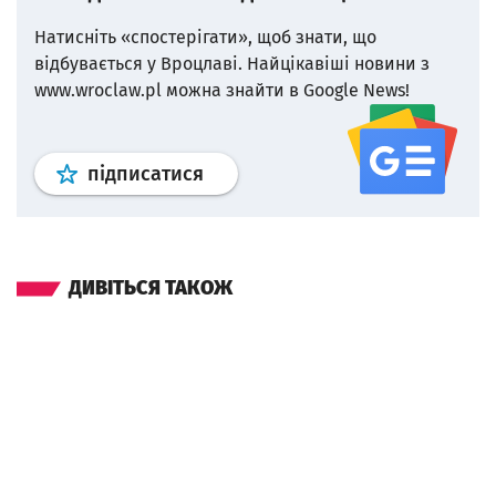
Натисніть «спостерігати», щоб знати, що
відбувається у Вроцлаві.
Найцікавіші новини з
www.wroclaw.pl можна знайти в Google News!
Профіль
google news
wroclaw.p
підписатися
ДИВІТЬСЯ ТАКОЖ