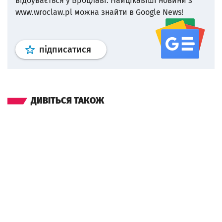
відбувається у Вроцлаві.
Найцікавіші новини з
www.wroclaw.pl можна знайти в Google News!
Профіль
google news
wroclaw.p
підписатися
ДИВІТЬСЯ ТАКОЖ