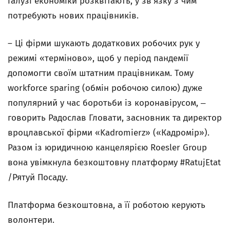
галузі економіки розквітають, у зв’язку з чим
потребують нових працівників.
– Ці фірми шукають додаткових робочих рук у
режимі «терміново», щоб у період пандемії
допомогти своїм штатним працівникам. Тому
workforce sparing (обмін робочою силою) дуже
популярний у час боротьби із коронавірусом, ‒
говорить Радослав Гловати, засновник та директор
вроцлавської фірми «Kadromierz» («Кадромір»).
Разом із юридичною канцелярією Roesler Group
вона увімкнула безкоштовну платформу #RatujEtat
/Рятуй Посаду.
Платформа безкоштовна, а її роботою керують
волонтери.