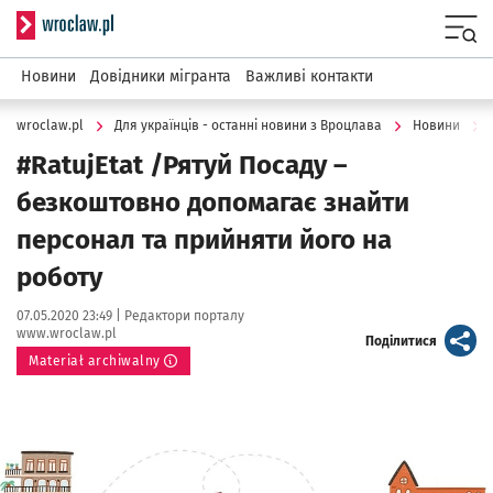
Serwis informacyjny wroclaw.pl
Menu
Новини
Довідники мігранта
Важливі контакти
wroclaw.pl
Для українців - останні новини з Вроцлава
Новини
#RatujEtat /Рятуй Посаду –
безкоштовно допомагає знайти
персонал та прийняти його на
роботу
Data publikacji:
Autor:
07.05.2020 23:49 |
Редактори порталу
www.wroclaw.pl
artykuł
Поділитися
Materiał archiwalny
Kliknij, aby powiększyć