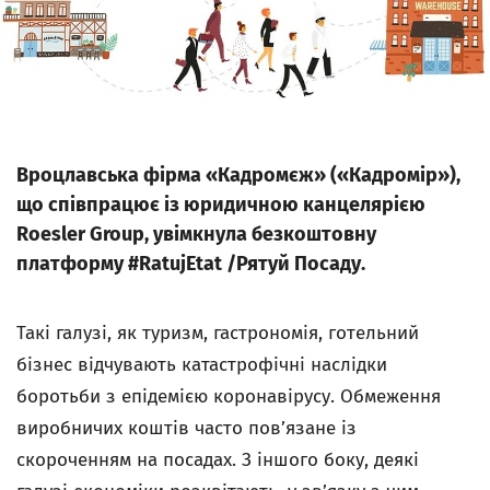
Вроцлавська фірма «Кадромєж» («Кадромір»),
що співпрацює із юридичною канцелярією
Roesler Group, увімкнула безкоштовну
платформу #RatujEtat /Рятуй Посаду.
Такі галузі, як туризм, гастрономія, готельний
бізнес відчувають катастрофічні наслідки
боротьби з епідемією коронавірусу. Обмеження
виробничих коштів часто пов’язане із
скороченням на посадах. З іншого боку, деякі