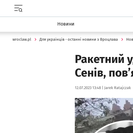
Menu główne portalu wroclaw.pl
Новини
wroclaw.pl
Для українців - останні новини з Вроцлава
Но
Ракетний у
Сенів, пов
Data publikacji:
Autor:
12.07.2023 13:48 |
Jarek Ratajczak
Kliknij, aby powiększyć