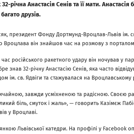
2-річна Анастасія Сенів та її мати. Анастасія 
багато друзів.
сяк, президент Фонду Дортмунд-Вроцлав-Львів ім. св
 Вроцлава він знайшов час на розмову з портало
д час російського ракетного удару він ночував у п
бре знав 32-річну Анастасію Сенів, яка часто відвід
м ім. св. Ядвіги та стажувалася на Вроцлавському 
ичайною, завжди усміхненою та радісною. Своєю ра
ликий біль, смуток і жаль», — говорить Казімєж Паб
ів у Вроцлаві.
янкою Львівської катедри. На профілі у Facebook о