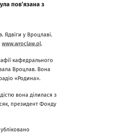
була пов’язана з
. Ядвіги у Вроцлаві.
м
www.wroclaw.pl
.
арафії кафедрального
увала Вроцлав. Вона
радіо «Родина».
дістю вона ділилася з
ісяк, президент Фонду
публіковано