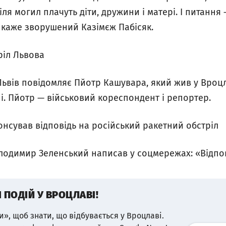
іля могил плачуть діти, дружини і матері. І питання 
 – каже зворушений Казімєж Пабісяк.
ріл Львова
ьвів повідомляє Пйотр Кашувара, який жив у Вроцла
ні. Пйотр — військовий кореспондент і репортер.
нсував відповідь на російський ракетний обстріл
лодимир Зеленський написав у соцмережах: «Відпові
І ПОДІЙ У ВРОЦЛАВІ!
и», щоб знати, що відбувається у Вроцлаві.