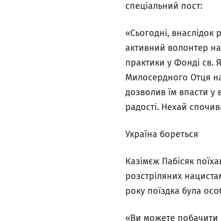
спеціальний пост:
«Сьогодні, внаслідок 
активний волонтер н
практики у Фонді св. Я
Милосердного Отця наш
дозволив їм впасти у 
радості. Нехай спочив
Україна бореться
Казімєж Пабісяк поїха
розстріляних нацистам
року поїздка була ос
«Ви можете побачити в