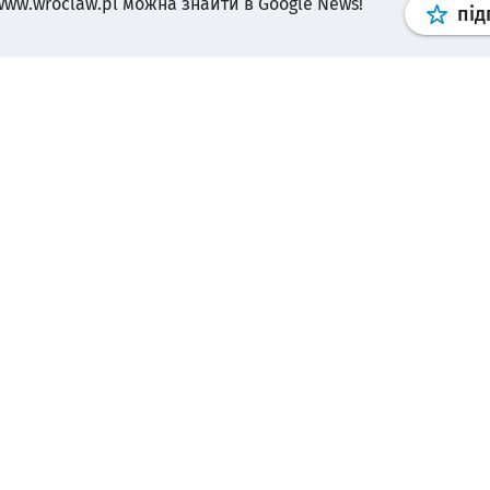
www.wroclaw.pl можна знайти в Google News!
під