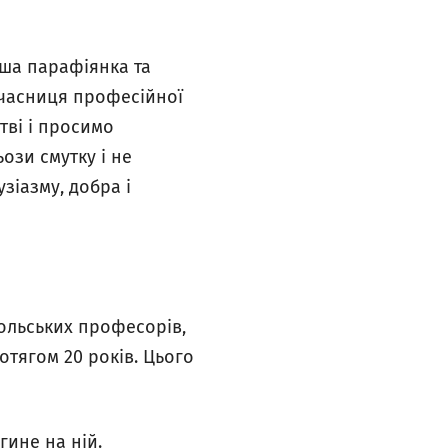
аша парафіянка та
учасниця професійної
итві і просимо
ози смутку і не
зіазму, добра і
польських професорів,
отягом 20 років. Цього
гине на ній.