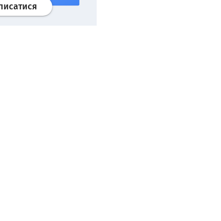
Профіль
google news
wroclaw.pl сервіс
писатися