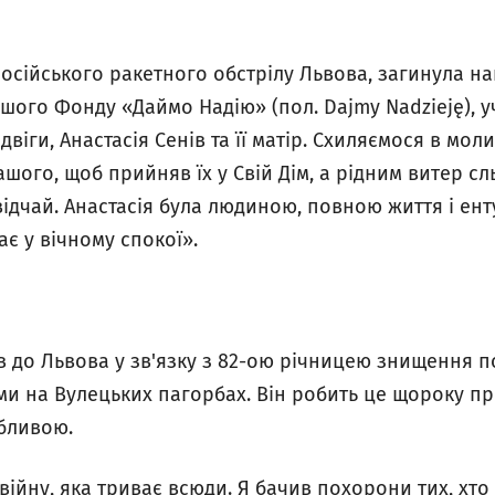
російського ракетного обстрілу Львова, загинула н
ашого Фонду «Даймо Надію» (пол.
Dajmy Nadzieję
), 
двіги, Анастасія Сенів та її матір. Схиляємося в мол
ого, щоб прийняв їх у Свій Дім, а рідним витер сль
відчай. Анастасія була людиною, повною життя і енту
ає у вічному спокої».
в до Львова у зв'язку з 82-ою річницею знищення 
и на Вулецьких пагорбах. Він робить це щороку пр
обливою.
ійну, яка триває всюди. Я бачив похорони тих, хто 