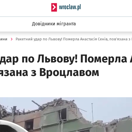
Serwis informacyjny wro
Довідники мігранта
вини
дар по Львову! Померла 
’язана з Вроцлавом