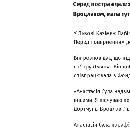
Серед постраждалих 3
Вроцлавом, мала тут 
У Львові Казімєж Пабі
Перед поверненням до
Він розповідає, що пі
собору Львова. Він до
співпрацювала з Фондо
«Анастасія була надзв
іншими. Я відчуваю ве
Дортмунд-Вроцлав-Льв
Анастасія була парафі