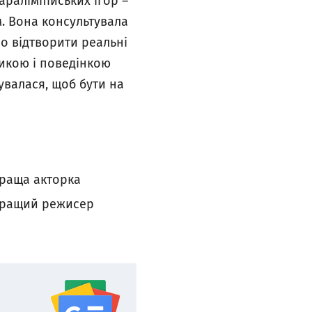
аралімпійських ігор –
м. Вона консультувала
но відтворити реальні
рикою і поведінкою
увалася, щоб бути на
краща акторка
ращий режисер