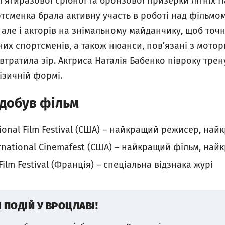
п'ятиразової срібної та бронзової призерки літніх П
тсменка брала активну участь в роботі над фільмо
, але і акторів на знімальному майданчику, щоб точ
их спортсменів, а також нюанси, пов’язані з мото
втратила зір.
Актриса Наталія Бабенко півроку трен
ізичній формі
.
здобув фільм
onal Film Festival
(США
) – найкращий режисер, най
rnational Cinemafest
(
США
) –
найкращий
фільм
,
найк
Film Festival
(Франція
) – спеціальна відзнака журі
І ПОДІЙ У ВРОЦЛАВІ!