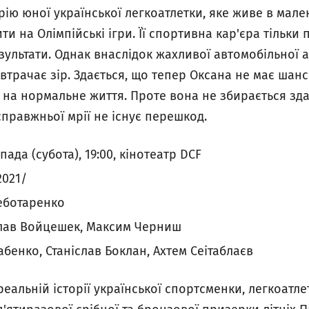
рію юної української легкоатлетки, яке живе в мале
и на Олімпійські ігри. Її спортивна кар'єра тільки 
ультати. Однак внаслідок жахливої автомобільної а
втрачає зір. Здається, що тепер Оксана не має шансі
 й на нормальне життя. Проте вона не збирається зд
справжньої мрії не існує перешкод.
пада (субота), 19:00, кінотеатр DCF
2021/
Чеботаренко
лав Войцешек, Максим Черниш
абенко, Станіслав Боклан, Ахтем Сеітаблаєв
реальній історії української спортсменки, легкоатле