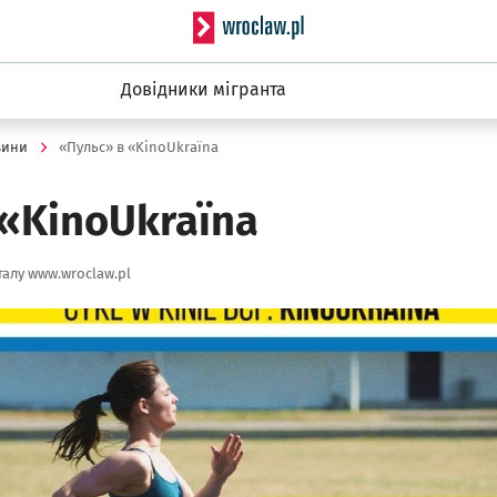
Serwis informacyjny wro
Довідники мігранта
вини
«Пульс» в «KinoUkraїna
«KinoUkraїna
алу www.wroclaw.pl