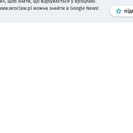
и», щоб знати, що відбувається у Вроцлаві.
www.wroclaw.pl можна знайти в Google News!
під