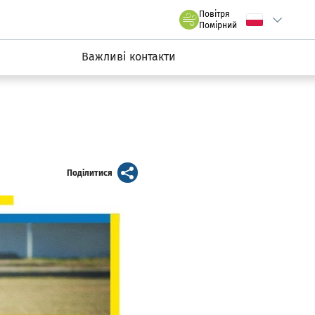
claw.pl
Повітря
Wybierz język
C
we Wrocławiu
Помірний
Важливі контакти
artykuł
Поділитися