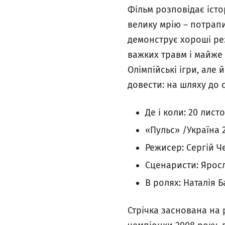
Фільм розповідає істо
велику мрію – потрапит
демонструє хороші рез
важких травм і майже 
Олімпійські ігри, але
довести: на шляху до 
Де і коли: 20 листо
«Пульс» /Україна 
Режисер: Сергій 
Сценаристи: Ярос
В ролях: Наталія Б
Стрічка заснована на 