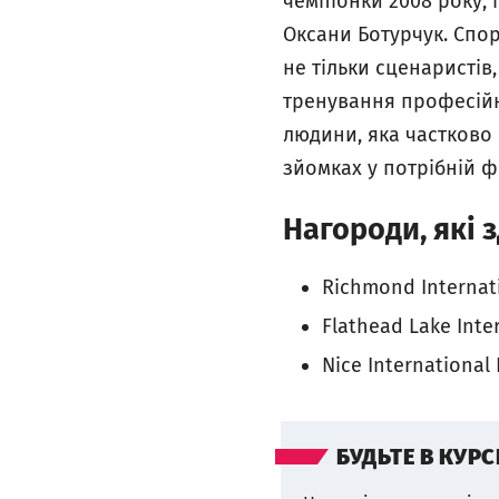
чемпіонки 2008 року, 
Оксани Ботурчук. Спор
не тільки сценаристів
тренування професійн
людини, яка частково 
зйомках у потрібній ф
Нагороди, які 
Richmond Internati
Flathead Lake Inte
Nice International 
БУДЬТЕ В КУРС