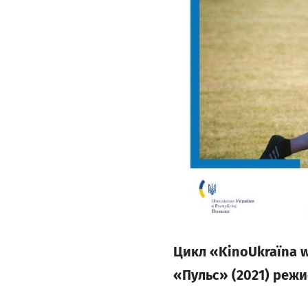
Цикл «KinoUkraїna w
«Пульс» (2021) режи