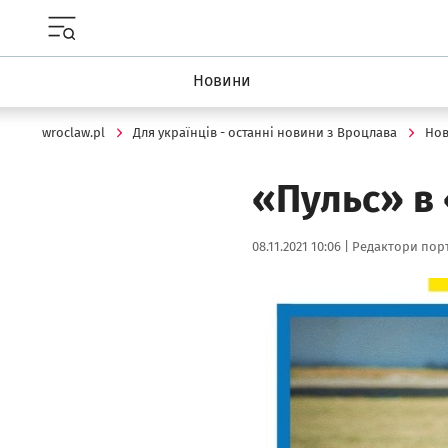
Menu główne portalu wroclaw.pl
Новини
wroclaw.pl
Для українців - останні новини з Вроцлава
Но
«Пульс» в 
Data publikacji:
Autor:
08.11.2021 10:06 |
Редактори порт
Kliknij, aby powiększyć