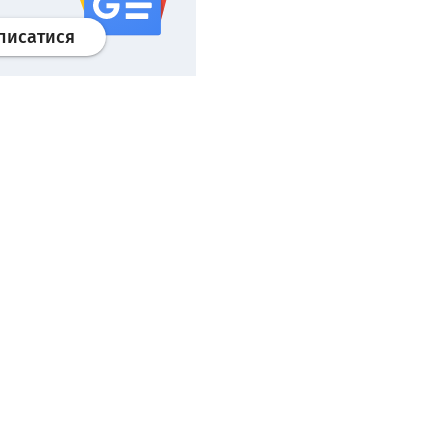
Профіль
google news
wroclaw.pl сервіс
писатися