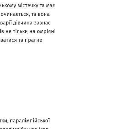
нькому містечку та має
починається, та вона
варії дівчина зазнає
в не тільки на омріяні
аватися та прагне
тки, паралімпійської