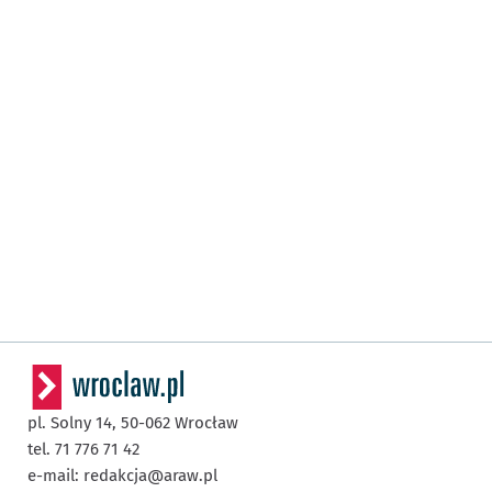
pl. Solny 14,
50-062
Wrocław
tel. 71 776 71 42
e-mail:
redakcja@araw.pl