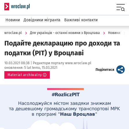
Serwis informacyjny wroclaw.pl
Menu
Новини
Довідники мігранта
Важливі контакти
wroclaw.pl
Для українців - останні новини з Вроцлава
Новини
Подайте декларацию про доходи та
податки (PIT) у Вроцлаві
Data publikacji:
Autor:
10.03.2021 08:38 |
Редактори порталу www.wroclaw.pl
оновлення:
5 lat temu, 15.03.2021
artykuł
Поділитися
Materiał archiwalny
Kliknij, aby powiększyć