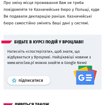
Про зміну місця проживання Вам не треба
повідомляти те Казначейське бюро у Польщі, куди
Ви подавали декларацію раніше. Казначейські
бюро самостійно змінять Ваші дані у системі.
БУДЬТЕ В КУРСІ ПОДІЙ У ВРОЦЛАВІ!
Натисніть «спостерігати», щоб знати, що
відбувається у Вроцлаві.
Найцікавіші новини з
www.wroclaw.pl можна знайти в Google News!
Профіль
google news
wroclaw.p
підписатися
ДИВІТЬСЯ ТАКОЖ