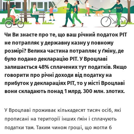
Чи Ви знаєте про те, що ваш річний податок PIT
не потрапляє у державну казну у повному
розмірі? Велика частина потрапляє у ґміну, де
було подано декларацію PIT. У Вроцлаві
залишається 48% сплачених тут податків. Якщо
говорити про річні доходи від податку на
прибуток у деклараціях PIT, то у місті Вроцлаві
вони складають понад 1 млрд. 300 млн. злотих.
У Вроцлаві проживає кількадесят тисяч осіб, які
прописані на території інших ґмін і сплачують
податки там. Таким чином гроші, що могли б