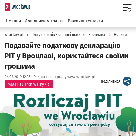
Serwis informacyjny wroclaw.pl
Menu
Новини
Довідники мігранта
Важливі контакти
wroclaw.pl
Для українців - останні новини з Вроцлава
Новини
Подавайте податкову декларацію
PIT у Вроцлаві, користайтеся своїми
грошима
Data publikacji:
Autor:
04.03.2019 12:37 |
Редактори порталу www.wroclaw.pl
artykuł
Поділитися
Materiał archiwalny
Kliknij, aby powiększyć