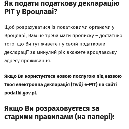
Як подати податкову декларацію
PIT
у Вроцлаві
?
Щоб розрахуватися із податковими органами у
Вроцлаві, Вам не треба мати прописку – достатньо
того, що Ви тут живете і у своїй податковій
декларації за минулий рік вкажете вроцлавську
адресу проживання.
Якщо Ви користуєтеся новою послугою під назвою
Твоя електронна декларація (
Tw
ó
j
e
-
PIT
) на сайті
podatki
.
gov
.
pl.
Якщо Ви розраховуєтеся за
старими правилами (на папері)
: