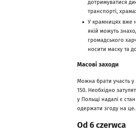
дотримуватися дис
транспорті, храма
У крамницях вже н
якій можуть знахо
громадського харч
носити маску та д
Масові заходи
Можна брати участь у
150. Необхідно затулят
у Польщі надалі є стан
одержати згоду на це.
Od 6 czerwca