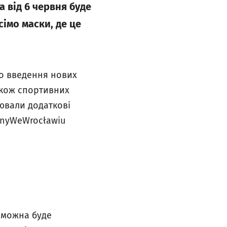
а від 6 червня буде
сімо маски, де це
до введення нових
також спортивних
рювали додаткові
cznyWeWrocławiu
 можна буде