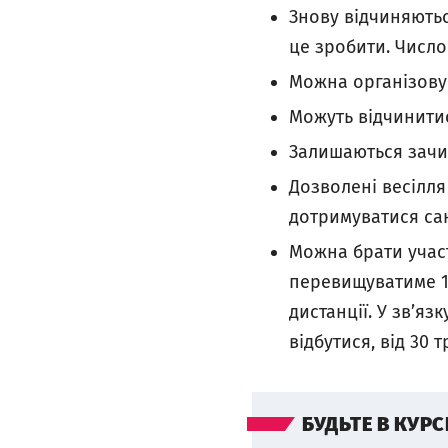
Знову відчиняютьс
це зробити. Число
Можна організову
Можуть відчинитис
Залишаються зачи
Дозволені весілля 
дотримуватися са
Можна брати участ
перевищуватиме 15
дистанції. У зв’яз
відбутися, від 30
БУДЬТЕ В КУРС