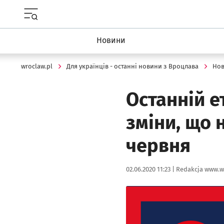
Menu główne portalu wroclaw.pl
Новини
wroclaw.pl
Для українців - останні новини з Вроцлава
Но
Останній 
зміни, що 
червня
Data publikacji:
Autor:
02.06.2020 11:23 |
Redakcja www.w
Kliknij, aby powiększyć