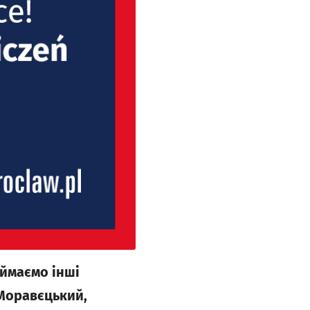
иймаємо інші
 Моравєцький,