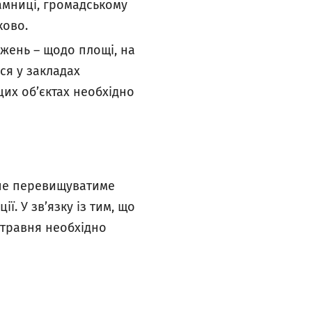
рамниці, громадському
ково.
ежень – щодо площі, на
ся у закладах
цих об’єктах необхідно
 не перевищуватиме
ї. У зв’язку із тим, що
0 травня необхідно