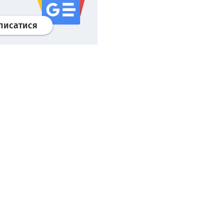
Профіль
google news
wroclaw.pl сервіс
писатися