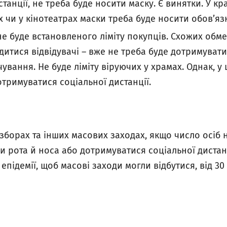
танції, не треба буде носити маску. Є винятки. У к
х чи у кінотеатрах маски треба буде носити обов’яз
е буде встановленого ліміту покупців. Схожих обм
дитися відвідувачі – вже не треба буде дотримувати
ування. Не буде ліміту віруючих у храмах. Однак, у 
отримуватися соціальної дистанції.
 зборах та інших масових заходах, якщо число осіб
и рота й носа або дотримуватися соціальної дистанці
 епідемії, щоб масові заходи могли відбутися, від 3