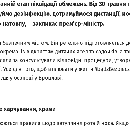
нній етап ліквідації обмежень. Від 30 травня т
нуймо дезінфекцію, дотримуймося дистанції, но
 натовпу, ‒ закликає прем’єр-міністр.
и безпечним містом. Він ретельно підготовляється 
 зокрема, із відкриттям дитячих ясел та садочків, а 
ляли та консультували відповідні процедури, утво
. Усе для того, щоб втілювати у життя #bądzBezpie
удь у безпеці у Вроцлаві.
е харчування, храми
нюються правила щодо затуляння рота й носа. Якщо