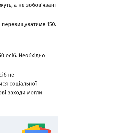
жуть, а не зобов’язані
е перевищуватиме 150.
50 осіб. Необхідно
сіб не
ися соціальної
сові заходи могли