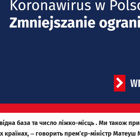
овідна база та число ліжко-місць . Ми також пр
их країнах, ‒ говорить прем’єр-міністр Матеуш