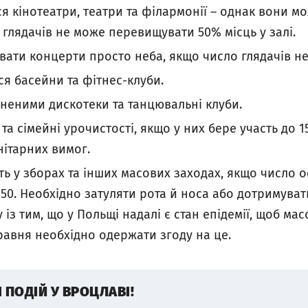
я кінотеатри, театри та філармонії – однак вони мо
 глядачів не може перевищувати 50% місць у залі.
вати концерти просто неба, якщо число глядачів н
я басейни та фітнес-клуби.
неними дискотеки та танцювальні клуби.
та сімейні урочистості, якщо у них бере участь до 1
нітарних вимог.
ь у зборах та інших масових заходах, якщо число о
0. Необхідно затуляти рота й носа або дотримуват
ку із тим, що у Польщі надалі є стан епідемії, щоб ма
 травня необхідно одержати згоду на це.
І ПОДІЙ У ВРОЦЛАВІ!