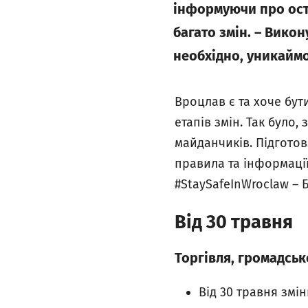
інформуючи про оста
багато змін. – Вико
необхідно, уникаймо
Вроцлав є та хоче бут
етапів змін. Так було,
майданчиків. Підготов
правила та інформації
#StaySafeInWroclaw – Б
Від 30 травня
Торгівля, громадськ
Від 30 травня змі