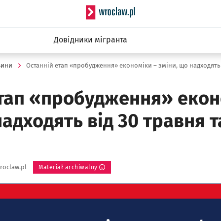
Serwis informacyjny wro
Довідники мігранта
вини
етап «пробудження» екон
надходять від 30 травня та
roclaw.pl
Materiał archiwalny