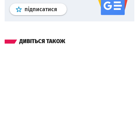
Профіль
google news
wroclaw.p
підписатися
ДИВІТЬСЯ ТАКОЖ