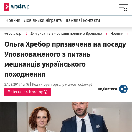
Serwis informacyjny wroclaw.pl
Menu
Новини
Довідники мігранта
Важливі контакти
wroclaw.pl
Для українців - останні новини з Вроцлава
Новини
Ольга Xребор призначена на посаду
Уповноваженого з питань
мешканців українського
походження
Data publikacji:
Autor:
27.03.2019 15:46 |
Редактори порталу www.wroclaw.pl
artykuł
Поділитися
Materiał archiwalny
Kliknij, aby powiększyć