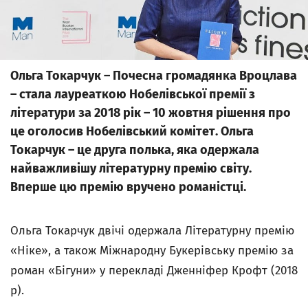
Ольга Токарчук – Почесна громадянка Вроцлава
– стала лауреаткою Нобелівської премії з
літератури за 2018 рік – 10 жовтня рішення про
це оголосив Нобелівський комітет. Ольга
Токарчук – це друга полька, яка одержала
найважливішу літературну премію світу.
Вперше цю премію вручено романістці.
Ольга Токарчук двічі одержала Літературну премію
«Ніке», а також Міжнародну Букерівську премію за
роман «Бігуни» у перекладі Дженніфер Крофт (2018
р).