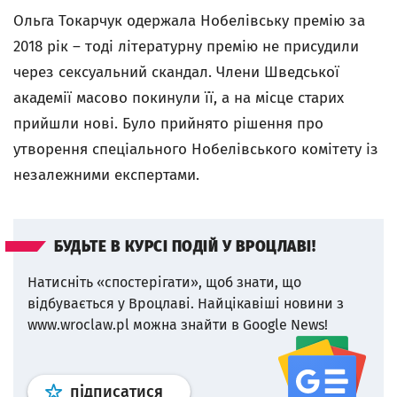
Ольга Токарчук одержала Нобелівську премію за
2018 рік – тоді літературну премію не присудили
через сексуальний скандал. Члени Шведської
академії масово покинули її, а на місце старих
прийшли нові. Було прийнято рішення про
утворення спеціального Нобелівського комітету із
незалежними експертами.
БУДЬТЕ В КУРСІ ПОДІЙ У ВРОЦЛАВІ!
Натисніть «спостерігати», щоб знати, що
відбувається у Вроцлаві.
Найцікавіші новини з
www.wroclaw.pl можна знайти в Google News!
Профіль
google news
wroclaw.p
підписатися