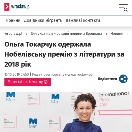
Serwis informacyjny wroclaw.pl
Menu
Новини
Довідники мігранта
Важливі контакти
wroclaw.pl
Для українців - останні новини з Вроцлава
Новини
Ольга Токарчук одержала
Нобелівську премію з літератури за
2018 рік
Data publikacji:
Autor:
15.10.2019 07:50 |
Редактори порталу www.wroclaw.pl
artykuł
Поділитися
Materiał archiwalny
Kliknij, aby powiększyć