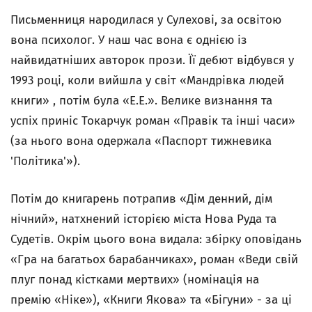
Письменниця народилася у Сулехові, за освітою
вона психолог. У наш час вона є однією із
найвидатніших авторок прози. Її дебют відбувся у
1993 році, коли вийшла у світ «Мандрівка людей
книги» , потім була «Е.Е.». Велике визнання та
успіх приніс Токарчук роман «Правік та інші часи»
(за нього вона одержала «Паспорт тижневика
'
Політика
'
»).
Потім до книгарень потрапив «Дім денний, дім
нічний», натхнений історією міста Нова Руда та
Судетів. Окрім цього вона видала: збірку оповідань
«Гра на багатьох барабанчиках», роман «Веди свій
плуг понад кістками мертвих» (номінація на
премію «Ніке»), «Книги Якова» та «Бігуни» - за ці