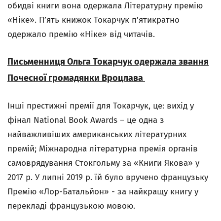
обидві книги вона одержала Літературну премію
«Ніке». П’ять книжок Токарчук п’ятикратно
одержало премію «Ніке» від читачів.
Письменниця Ольга Токарчук одержала звання
Почесної громадянки Вроцлава
Інші престижні премії для Токарчук, це: вихід у
фінал
National
Book
Awards
– це одна з
найважливіших американських літературних
премій; Міжнародна літературна премія органів
самоврядування Стокгольму за «Книги Якова» у
2017 р. У липні 2019 р. їй було вручено французьку
Премію «Лор-Батальйон» - за найкращу книгу у
перекладі французькою мовою.