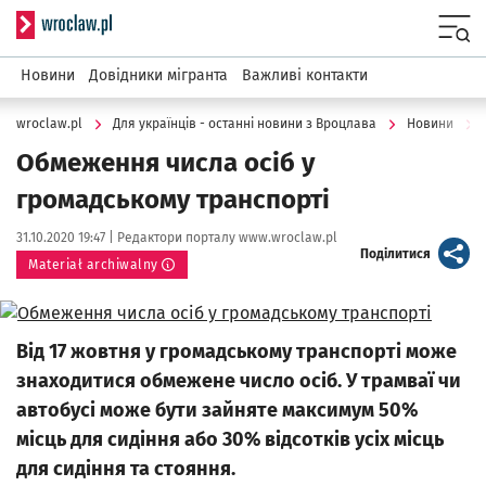
Serwis informacyjny wroclaw.pl
Menu
Новини
Довідники мігранта
Важливі контакти
wroclaw.pl
Для українців - останні новини з Вроцлава
Новини
Обмеження числа осіб у
громадському транспорті
Data publikacji:
Autor:
31.10.2020 19:47 |
Редактори порталу www.wroclaw.pl
artykuł
Поділитися
Materiał archiwalny
Kliknij, aby powiększyć
Від 17 жовтня у громадському транспорті може
знаходитися обмежене число осіб. У трамваї чи
автобусі може бути зайняте максимум 50%
місць для сидіння або 30% відсотків усіх місць
для сидіння та стояння.