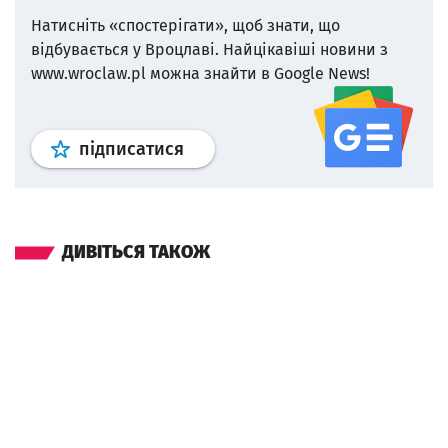
Натисніть «спостерігати», щоб знати, що
відбувається у Вроцлаві.
Найцікавіші новини з
www.wroclaw.pl можна знайти в Google News!
Профіль
google news
wroclaw.p
підписатися
ДИВІТЬСЯ ТАКОЖ