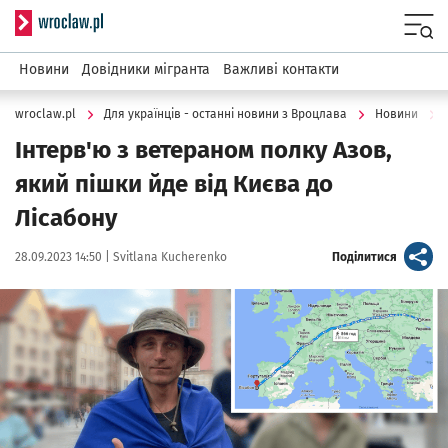
Serwis informacyjny wroclaw.pl
Menu
Новини
Довідники мігранта
Важливі контакти
wroclaw.pl
Для українців - останні новини з Вроцлава
Новини
Інтерв'ю з ветераном полку Азов,
який пішки йде від Києва до
Лісабону
Data publikacji:
Autor:
artykuł
28.09.2023 14:50 |
Svitlana Kucherenko
Поділитися
Kliknij, aby powiększyć