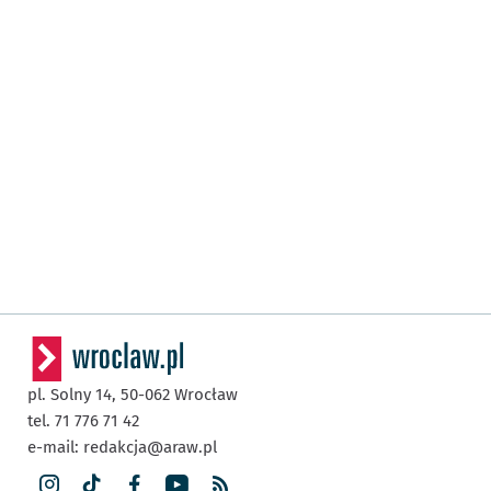
pl. Solny 14,
50-062
Wrocław
tel. 71 776 71 42
e-mail:
redakcja@araw.pl