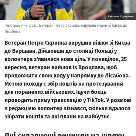
Світлана Кучеренко
Ілюстраційне фото. Ветеран Петро Скрипка вирушив пішки зі Києва до
Лісабона
Ветеран Петро Скрипка вирушив пішки зі Києва
до Варшави. Дійшовши до столиці Польщі у
волонтера з'явилася нова ціль. У понеділок, 25
вересня, ветеран вийшов із Вроцлава, щоб
продовжити свою ходу у напрямку до Лісабона.
Метою походу є збір коштів на протезування
для поранених військових. Ідучи боєць
проводить пряму трансляцію у TikTok. У розмові
з редакцією волонтер зізнався, скільки вдалося
зібрати коштів та які плани на майбутнє.
Які складнощі виникли на шляху