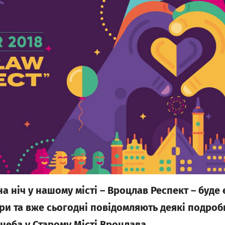
а ніч у нашому місті – Вроцлав Респект – буде
ри та вже сьогодні повідомляють деякі подроб
неба у Старому Місті Вроцлава.