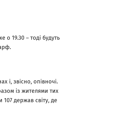
 о 19.30 – тоді будуть
арф.
х і, звісно, опівночі.
разом із жителями тих
и 107 держав світу, де