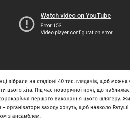
нці зібрали на стадіоні 40 тис. глядачів, щоб можна
и цього хіта. Під час новорічної ночі, що наближаєт
 сорокаріччя першого виконання цього шлягеру. Ж
– організатори заходу хочуть, щоб навколо Ратуші з
зом з ансамблем.