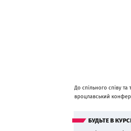
До спільного співу т
вроцлавський конферан
БУДЬТЕ В КУРС