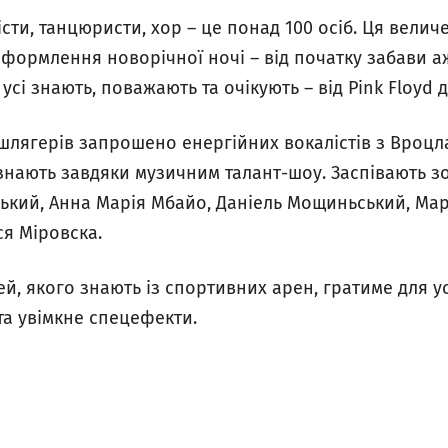
істи, танцюристи, хор – це понад 100 осіб. Ця вели
ормлення новорічної ночі – від початку забави аж
усі знають, поважають та очікують – від Pink Floyd 
 шлягерів запрошено енергійних вокалістів з Вроцла
 знають завдяки музичним талант-шоу. Заспівають з
ький, Анна Марія Мбайо, Даніель Мощиньський, Мар
ся Міровска.
ей, якого знають із спортивних арен, гратиме для ус
та увімкне спецефекти.