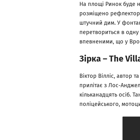
На площі Ринок буде 
розміщено рефлектори
штучний дим. У фонтан
перетвориться в одну 
впевненими, що у Вроц
Зірка – The Vil
Віктор Вілліс, автор та
прилітає з Лос-Анджел
кільканадцять осіб. Т
поліцейського, мотоци