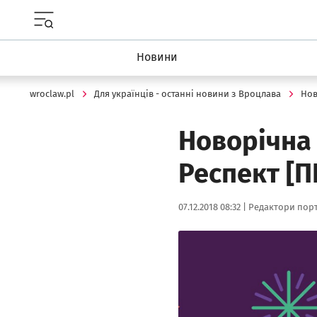
Menu główne portalu wroclaw.pl
Новини
wroclaw.pl
Для українців - останні новини з Вроцлава
Но
Новорічна 
Респект [
Data publikacji:
Autor:
07.12.2018 08:32 |
Редактори порт
Kliknij, aby powiększyć