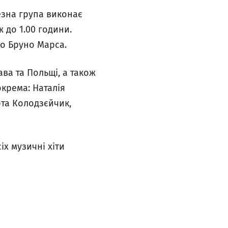
чезна група виконає
 до 1.00 години.
до Бруно Марса.
ва та Польщі, а також
окрема: Наталія
та Колодзєйчик,
іх музичні хіти