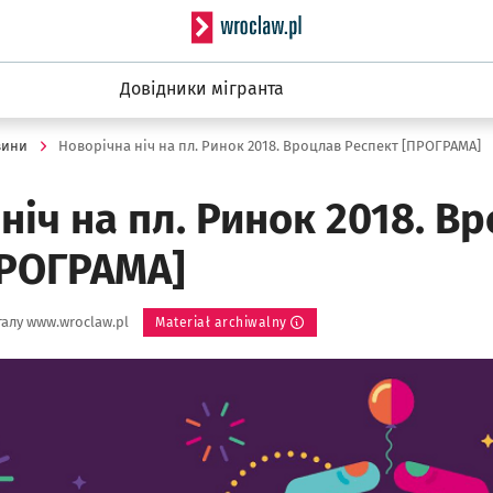
Serwis informacyjny wro
Довідники мігранта
вини
Новорічна ніч на пл. Ринок 2018. Вроцлав Респект [ПРОГРАМА]
ніч на пл. Ринок 2018. В
ПРОГРАМА]
алу www.wroclaw.pl
Materiał archiwalny