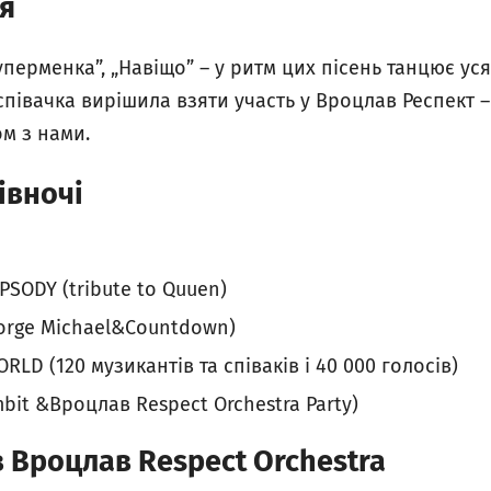
я
Суперменка”, „Навіщо” – у ритм цих пісень танцює ус
півачка вирішила взяти участь у Вроцлав Респект 
м з нами.
івночі
PSODY (tribute to Quuen)
orge Michael&Countdown)
RLD (120 музикантів та співаків і 40 000 голосів)
mbit &Вроцлав Respect Orchestra Party)
в
Вроцлав
Respect Orchestra