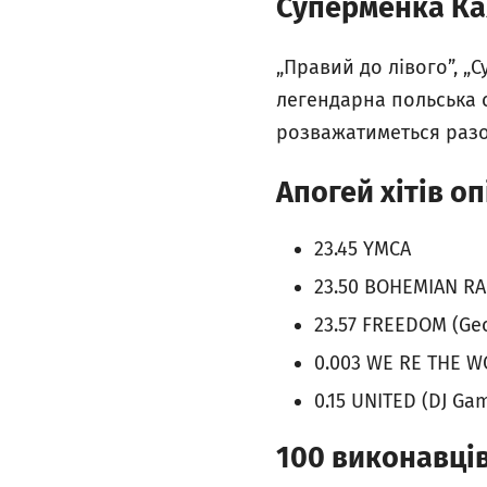
Суперменка Ка
„Правий до лівого”, „
легендарна польська с
розважатиметься разо
Апогей хітів оп
23.45 YMCA
23.50 BOHEMIAN RA
23.57 FREEDOM (Ge
0.003 WE RE THE WO
0.15 UNITED (DJ Ga
100
виконавці