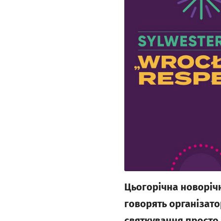
Цьогорічна новорічн
говорять організато
святкування просто 