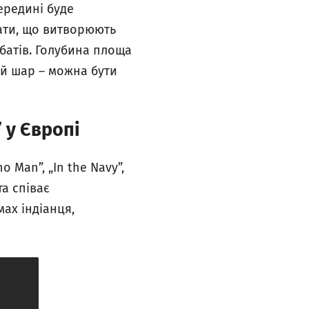
ередині буде
ати, що витворюють
обатів. Голубина площа
ий шар – можна бути
” у Європі
ho Man”, „In the Navy”,
а співає
ах індіанця,