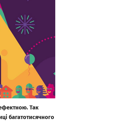
 ефектною. Так
иці багатотисячного