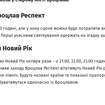
роцлав Респект
 годині, але у зону сцени можна буде потрапити вже
”. Перші учасники святкування одержать на згадку ш
 Новий Рік
о Новий Рік чотири рази – o 21.00, 22.00, 23.00 година
ники заходу Вроцлав Респект вітатимуть Новий Рік 
ане північ. Будуть названі країни та показані прапор
дбуватимуться одночасно із Вроцлавом.