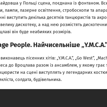
найдовша у Польці сцена, поєднана із фонтаном. Вс
, лампи, лазерне освітлення, стробоскопи та апар
ні виступить декілька десятків танцюристів та акр
велику дискотеку, а над нею розмістять дискотечн
лаві він буде неабияких розмірів.
lage People. Найчисельніше „Y.M.C.A.
 виконавець пісенних хітів: „Y.M.C.A.”, „Go West”, „Mac
еса до Вроцлава разом із ансамблем, у якому грає т
анцюристи на сцені виступлять у легендарних костюм
кліста, солдата, будівельника.