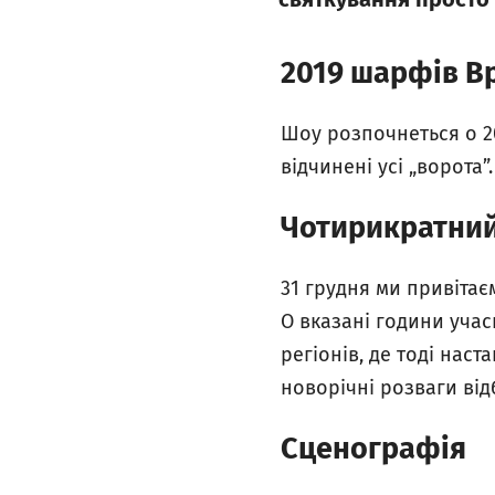
2019
шарфів
В
Шоу розпочнеться о 20
відчинені усі „ворота
Чотирикратний
31 грудня ми привітаєм
О вказані години учас
регіонів, де тоді наст
новорічні розваги ві
Сценографія