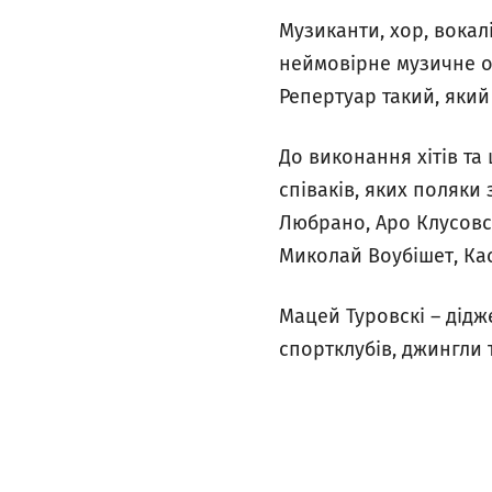
Музиканти, хор, вокал
неймовірне музичне оф
Репертуар такий, який 
До виконання хітів та
співаків, яких поляки
Любрано, Аро Клусовс
Миколай Воубішет, Ка
Мацей Туровскі – дідж
спортклубів, джингли 