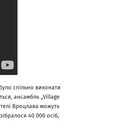
 було спільно виконати
ься, ансамбль „Village
ителі Вроцлава можуть
ібралося 40 000 осіб,