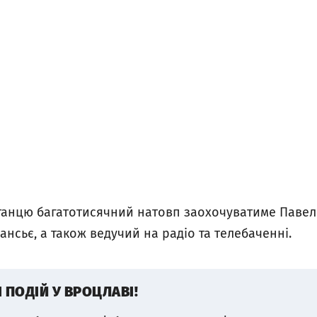
а танцю багатотисячний натовп заохочуватиме Павел
сьє, а також ведучий на радіо та телебаченні.
І ПОДІЙ У ВРОЦЛАВІ!