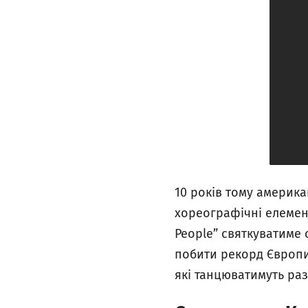
10 років тому америка
хореографічні елемент
People” святкуватиме
побити рекорд Європи 
які танцюватимуть ра