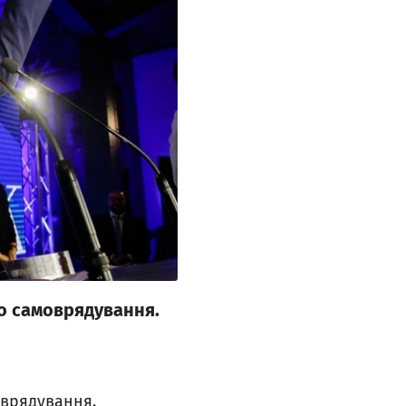
го самоврядування.
оврядування.