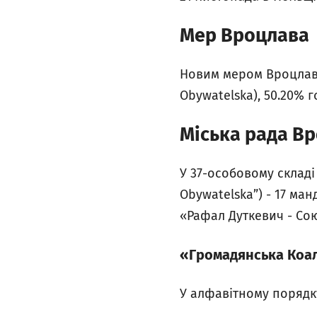
Мер Вроцлава
Новим мером Вроцлава 
Obywatelska), 50.20% г
Міська рада В
У 37-особовому складі
Obywatelska”) - 17 ман
«Рафал Дуткевич - Союз
«Громадянська Коалі
У алфавітному порядк