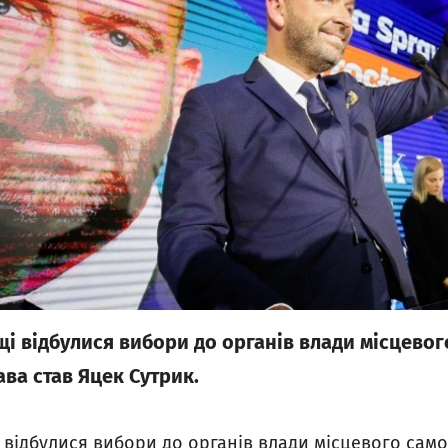
щі відбулися вибори до органів влади місцево
ва став Яцек Сутрик.
 відбулися вибори до органів влади місцевого сам