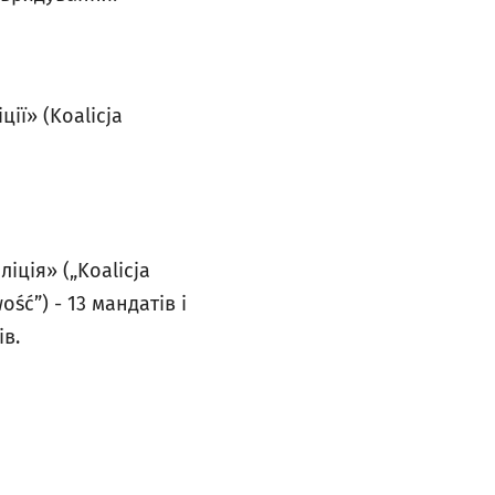
ії» (Koalicja
іція» („Koalicja
ość”) - 13 мандатів і
ів.