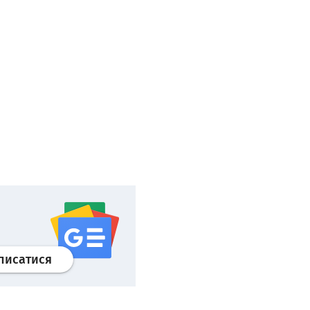
Профіль
google news
wroclaw.pl сервіс
писатися