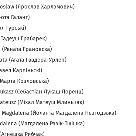
osław (Ярослав Харламович)
ота Галант)
л Гурські)
(Тадеуш Грабарек)
(Рената Грановска)
ta (Агата Гвадера-Урлеп)
авел Карпіньскі)
Марта Козловська)
Łukasz (Себастіан Лукаш Лоренц)
ateusz (Міхал Матеуш Млиньчак)
a Magdalena (Йоланта Магдалена Незгодзька)
dalena (Магдалена Разік-Тшішка)
 (Агнешка Рибчак)