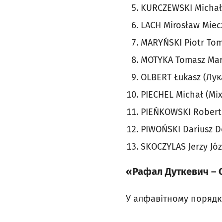
KURCZEWSKI Michał
LACH Mirosław Mie
MARYŃSKI Piotr To
MOTYKA Tomasz Mar
OLBERT Łukasz (Лу
PIECHEL Michał (Мі
PIEŃKOWSKI Robert
PIWOŃSKI Dariusz D
SKOCZYLAS Jerzy Jó
«Рафал Дуткевич – 
У алфавітному порядк