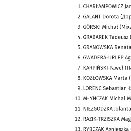
CHARŁAMPOWICZ Jar
GALANT Dorota (Дор
GÓRSKI Michał (Міха
GRABAREK Tadeusz 
GRANOWSKA Renata 
GWADERA-URLEP Aga
KARPIŃSKI Paweł (П
KOZŁOWSKA Marta (
LORENC Sebastian 
MŁYŃCZAK Michał M
NIEZGODZKA Jolant
RAZIK-TRZISZKA Mag
RYBCZAK Agnieszka