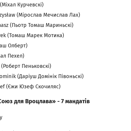
(Міхал Курчевскі)
czysław (Мірослав Мечислав Лах)
masz (Пьотр Томаш Мариньскі)
ek (Томаш Марек Мотика)
каш Олберт)
хал Пехел)
 (Роберт Пеньковскі)
ominik (Даріуш Домінік Півоньскі)
zef (Єжи Юзеф Скочиляс)
Союз для Вроцлава» - 7 мандатів
у