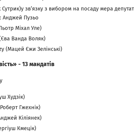
 Сутрик)у зв’язку з вибором на посаду мера депута
є Анджей Пузьо
(Пьотр Міхал Уле)
Єва Ванда Воляк)
rzy (Мацей Єжи Зелінські)
ість» - 13 мандатів
у
уш Худзік)
Роберт Гжехнік)
(Анджей Кіліянек)
Сергіуш Кмецік)