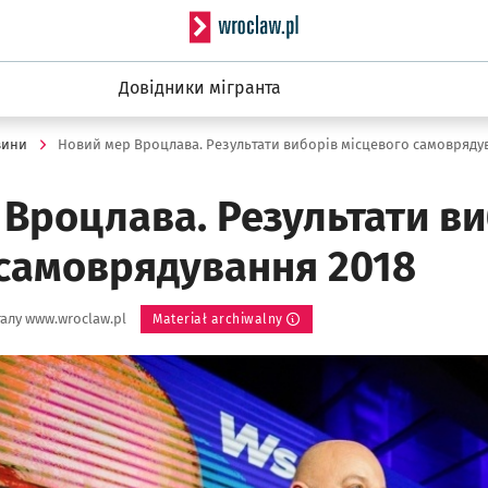
Serwis informacyjny wro
Довідники мігранта
вини
Вроцлава. Результати ви
 самоврядування 2018
алу www.wroclaw.pl
Materiał archiwalny