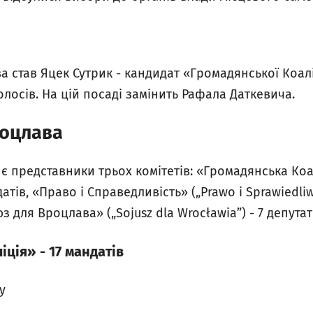
став Яцек Сутрик - кандидат «Громадянської Коаліц
олосів. На цій посаді замінить Рафала Даткевича.
роцлава
 є представники трьох комітетів: «Громадянська Коал
датів, «Право і Справедливість» („Prawo i Sprawiedliw
 для Вроцлава» („Sojusz dla Wrocławia”) - 7 депутат
ція» - 17 мандатів
у