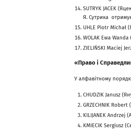
SUTRYK JACEK (Яцек
Я. Сутрика отриму
UHLE Piotr Michał 
WOLAK Ewa Wanda (
ZIELIŃSKI Maciej Je
«Право і Справедлив
У алфавітному порядк
CHUDZIK Janusz (Ян
GRZECHNIK Robert (
KILIJANEK Andrzej 
KMIECIK Sergiusz (