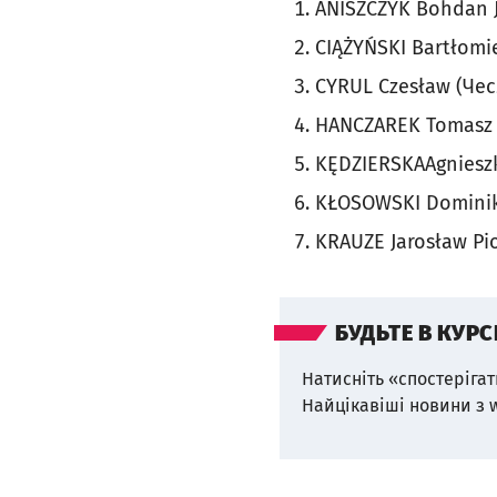
ANISZCZYK Bohdan 
CIĄŻYŃSKI Bartłomi
CYRUL Czesław (Че
HANCZAREK Tomasz 
KĘDZIERSKAAgniesz
KŁOSOWSKI Dominik
KRAUZE Jarosław Pi
БУДЬТЕ В КУРС
Натисніть «спостерігат
Найцікавіші новини з 