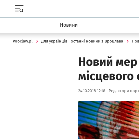
Menu główne portalu wroclaw.pl
Новини
wroclaw.pl
Для українців - останні новини з Вроцлава
Но
Новий мер 
місцевого
Data publikacji:
Autor:
24.10.2018 12:18 |
Редактори порт
Kliknij, aby powiększyć