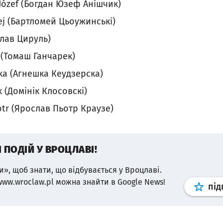
Józef (Богдан Юзеф Анішчик)
ej (Бартломей Цьоужинські)
слав Цируль)
(Томаш Ганчарек)
ka (Агнешка Кеудзерска)
 (Домінік Клосовскі)
otr (Ярослав Пьотр Краузе)
І ПОДІЙ У ВРОЦЛАВІ!
и», щоб знати, що відбувається у Вроцлаві.
www.wroclaw.pl можна знайти в Google News!
під