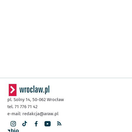
pl. Solny 14,
50-062
Wrocław
tel. 71 776 71 42
e-mail:
redakcja@araw.pl