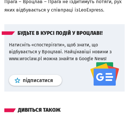
Прага – Вроцлав – Прага не їздитимуть потяги, рух
яких відбувається у співпраці ізLeoExpress.
БУДЬТЕ В КУРСІ ПОДІЙ У ВРОЦЛАВІ!
Натисніть «спостерігати», щоб знати, що
відбувається у Вроцлаві.
Найцікавіші новини з
www.wroclaw.pl можна знайти в Google News!
Профіль
google news
wroclaw.p
підписатися
ДИВІТЬСЯ ТАКОЖ