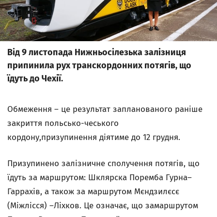
Від 9 листопада Нижньосілезька залізниця
припинила рух транскордонних потягів, що
їдуть до Чехії.
Обмеження – це результат запланованого раніше
закриття польсько-чеського
кордону,призупинення діятиме до 12 грудня.
Призупинено залізничне сполучення потягів, що
їдуть за маршрутом: Шклярска Поремба Гурна–
Гаррахів, а також за маршрутом Мєндзилєсє
(Міжлісся) –Ліхков. Це означає, що замаршрутом