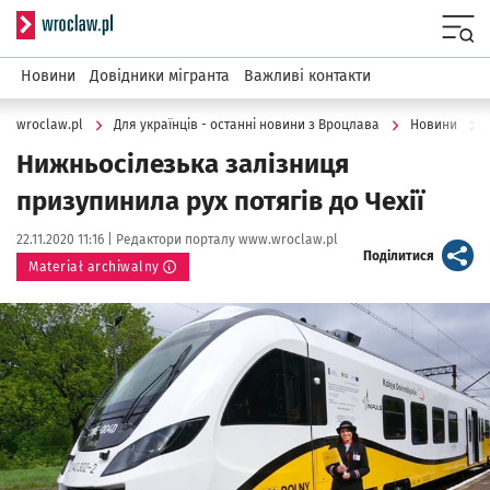
Serwis informacyjny wroclaw.pl
Menu
Новини
Довідники мігранта
Важливі контакти
wroclaw.pl
Для українців - останні новини з Вроцлава
Новини
Нижньосілезька залізниця
призупинила рух потягів до Чехії
Data publikacji:
Autor:
22.11.2020 11:16 |
Редактори порталу www.wroclaw.pl
artykuł
Поділитися
Materiał archiwalny
Kliknij, aby powiększyć