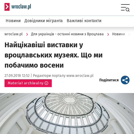
Serwis informacyjny wroclaw.pl
Menu
Новини
Довідники мігранта
Важливі контакти
wroclaw.pl
Для українців - останні новини з Вроцлава
Новини
Найцікавіші виставки у
вроцлавських музеях. Що ми
побачимо восени
Data publikacji:
Autor:
27.09.2018 12:52 |
Редактори порталу www.wroclaw.pl
artykuł
Поділитися
Materiał archiwalny
Kliknij, aby powiększyć