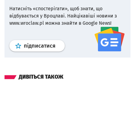
Натисніть «спостерігати», щоб знати, що
відбувається у Вроцлаві.
Найцікавіші новини з
www.wroclaw.pl можна знайти в Google News!
Профіль
google news
wroclaw.p
підписатися
ДИВІТЬСЯ ТАКОЖ