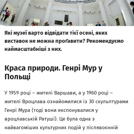
Які музеї варто відвідати тієї осені, яких
виставок не можна проґавити? Рекомендуємо
наймасштабніші з них.
Краса природи
.
Генрі Мур у
Польщі
У 1959 році – жителі Варшави, а у 1960 році –
жителі Вроцлава ознайомилися із 30 скульптурами
Генрі Мура (тоді вони експонувалися у
вроцлавській Ратуші). Це була одна з
найвагоміших культурних подій у післявоєнній