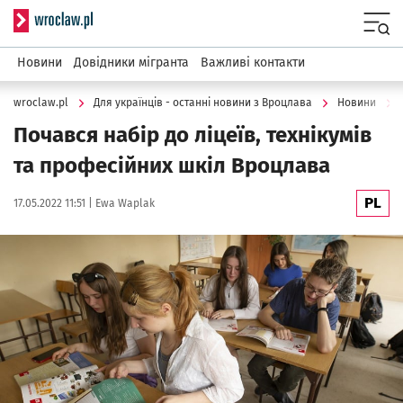
Serwis informacyjny wroclaw.pl
Menu
Новини
Довідники мігранта
Важливі контакти
wroclaw.pl
Для українців - останні новини з Вроцлава
Новини
Почався набір до ліцеїв, технікумів
та професійних шкіл Вроцлава
PL
Data publikacji:
Autor:
17.05.2022 11:51 |
Ewa Waplak
Kliknij, aby powiększyć