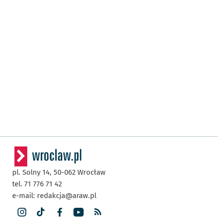
pl. Solny 14,
50-062
Wrocław
tel. 71 776 71 42
e-mail:
redakcja@araw.pl