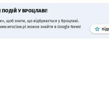
І ПОДІЙ У ВРОЦЛАВІ!
и», щоб знати, що відбувається у Вроцлаві.
www.wroclaw.pl можна знайти в Google News!
під