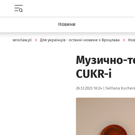
Menu główne portalu wroclaw.pl
Новини
wroclaw.pl
Для українців - останні новини з Вроцлава
Но
Музично-те
CUKR-i
Data publikacji:
Autor:
26.12.2023 16:24 |
Svitlana Kucher
Kliknij, aby powiększyć