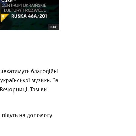
CUKR
й чекатимуть благодійні
української музики. За
Вечорниці. Там ви
и підуть на допомогу