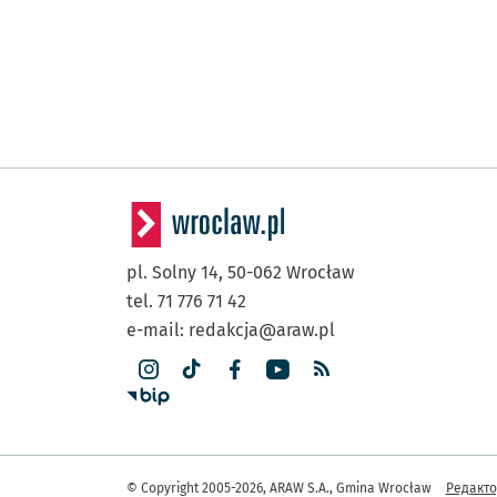
pl. Solny 14,
50-062
Wrocław
tel. 71 776 71 42
e-mail:
redakcja@araw.pl
Інша 
© Copyright 2005-2026, ARAW S.A., Gmina Wrocław
Редакт