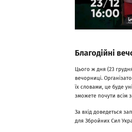
Благодійні веч
Цього ж дня (23 грудня
вечорниці. Організато
їх словами, це буде у
зможете почути всім зн
За вхід доведеться за
для Збройних Сил Укра