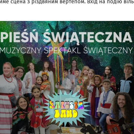
име сцена з різдвяним вертепом. Вхід на подію віль