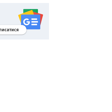
Профіль
google news
wroclaw.pl сервіс
писатися