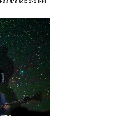
ний для всіх охочий!