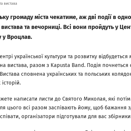
та вистава
ьку громаду міста чекатиме, аж дві події в одно
вистава та вечорниці. Всі вони пройдуть у Цен
у у Вроцлав.
Центрі української культури та розвитку відбудеться
на вистава, разом з Kapusta Band. Подія почнеться 
. Вистава сповнена українських та польських колядо
 історій.
можете написати листи до Святого Миколая, які поті
сля цього всі разом заспівають йому, щоб бажання 
співати, організатори підготували для вас збірники