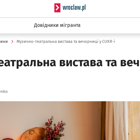
Serwis informacyjny wro
Довідники мігранта
вини
Музично-театральна вистава та вечорниці у CUKR-i
атральна вистава та веч
enko