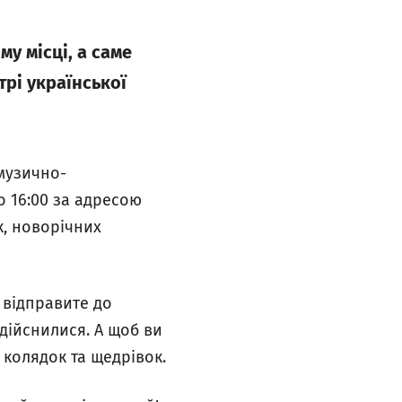
му місці, а саме
трі української
 музично-
о 16:00 за адресою
к, новорічних
м відправите до
здійснилися. А щоб ви
 колядок та щедрівок.