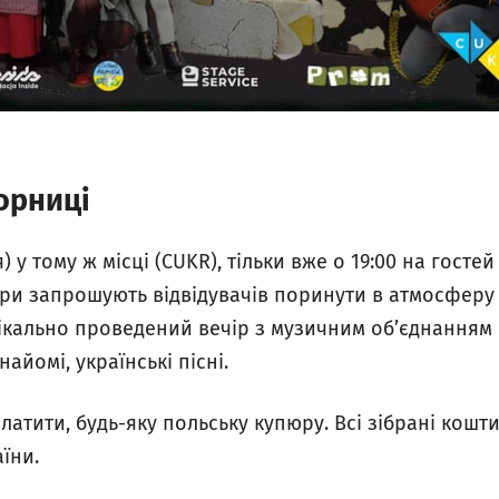
орниці
) у тому ж місці (CUKR), тільки вже о 19:00 на госте
ри запрошують відвідувачів поринути в атмосферу 
нікально проведений вечір з музичним об’єднанням 
айомі, українські пісні.
платити, будь-яку польську купюру. Всі зібрані кошт
їни.