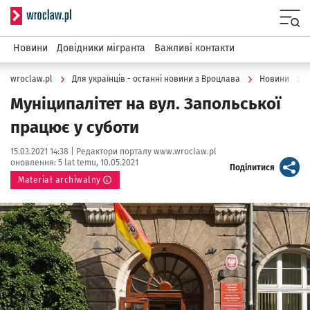
Serwis informacyjny wroclaw.pl
Menu
Новини
Довідники мігранта
Важливі контакти
wroclaw.pl
Для українців - останні новини з Вроцлава
Новини
Муніципалітет на вул. Запольської
працює у суботи
Data publikacji:
Autor:
15.03.2021 14:38 |
Редактори порталу www.wroclaw.pl
оновлення:
5 lat temu, 10.05.2021
artykuł
Поділитися
Materiał archiwalny
Kliknij, aby powiększyć