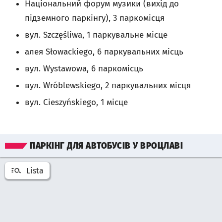
Національний форум музики (вихід до
підземного паркінгу), 3 паркомісця
вул. Szczęśliwa, 1 паркувальне місце
алея Słowackiego, 6 паркувальних місць
вул. Wystawowa, 6 паркомісць
вул. Wróblewskiego, 2 паркувальних місця
вул. Cieszyńskiego, 1 місце
Pomiń mapę
ПАРКІНГ ДЛЯ АВТОБУСІВ У ВРОЦЛАВІ
Lista
Otwórz listę miejsć