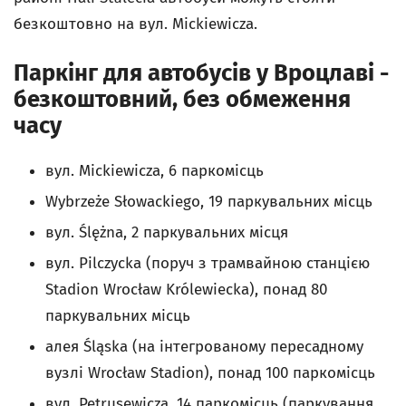
безкоштовно на вул. Mickiewicza.
Паркінг для автобусів у Вроцлаві -
безкоштовний, без обмеження
часу
вул. Mickiewicza, 6 паркомісць
Wybrzeże Słowackiego, 19 паркувальних місць
вул. Ślężna, 2 паркувальних місця
вул. Pilczycka (поруч з трамвайною станцією
Stadion Wrocław Królewiecka), понад 80
паркувальних місць
алея Śląska (на інтегрованому пересадному
вузлі Wrocław Stadion), понад 100 паркомісць
вул. Petrusewicza, 14 паркомісць (паркування