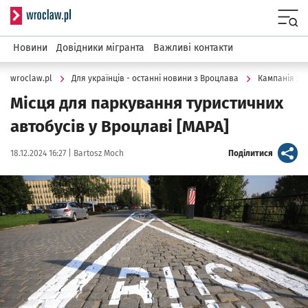
Serwis informacyjny wroclaw.pl
Menu
Новини
Довідники мігранта
Важливі контакти
wroclaw.pl
Для українців - останні новини з Вроцлава
Кампанія з в
Місця для паркування туристичних
автобусів у Вроцлаві [MAPA]
Data publikacji:
Autor:
artykuł
18.12.2024 16:27 |
Bartosz Moch
Поділитися
Kliknij, aby powiększyć