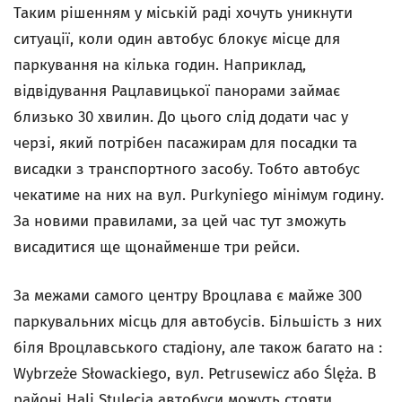
Таким рішенням у міській раді хочуть уникнути
ситуації, коли один автобус блокує місце для
паркування на кілька годин. Наприклад,
відвідування Рацлавицької панорами займає
близько 30 хвилин. До цього слід додати час у
черзі, який потрібен пасажирам для посадки та
висадки з транспортного засобу. Тобто автобус
чекатиме на них на вул. Purkyniego мінімум годину.
За новими правилами, за цей час тут зможуть
висадитися ще щонайменше три рейси.
За межами самого центру Вроцлава є майже 300
паркувальних місць для автобусів. Більшість з них
біля Вроцлавського стадіону, але також багато на :
Wybrzeże Słowackiego, вул. Petrusewicz або Ślęża. В
районі Hali Stulecia автобуси можуть стояти