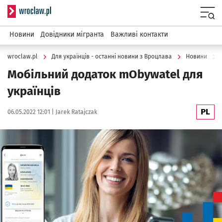
Serwis informacyjny wroclaw.pl
Menu
Новини
Довідники мігранта
Важливі контакти
wroclaw.pl
Для українців - останні новини з Вроцлава
Новини
Мобільний додаток mObywatel для
українців
PL
Data publikacji:
Autor:
06.05.2022 12:01 |
Jarek Ratajczak
Kliknij, aby powiększyć