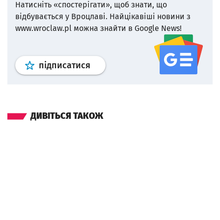
Натисніть «спостерігати», щоб знати, що
відбувається у Вроцлаві.
Найцікавіші новини з
www.wroclaw.pl можна знайти в Google News!
Профіль
google news
wroclaw.p
підписатися
ДИВІТЬСЯ ТАКОЖ