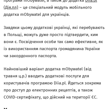
програми mObywatel, а також до додатка
Diia.pl
(Дія.пл)
– це спеціальний модуль мобільного
додатка mObywatel
для українців.
Завдяки цьому додаткові українці, які перебувають
в Польщі, можуть дуже просто підтвердити, ким
вони є. Посвідчення особи так само ефективне, як
із використанням паспорта громадянина України
чи закордонного паспорта.
Найновіший варіант додатка mObywatel
(від
травня ц.р.) вводить додаткові послуги для
користувачів програмою
Diia.pl. Йдеться зокрема
про доступ до електронних рецептів, а також
COVID-сертифікату, що дійсний на території ЄС.