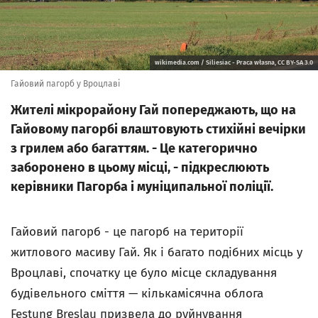
wikimedia.com / Siliesiac - Praca własna, CC BY-SA 3.0
Гайовий пагорб у Вроцлаві
Жителі мікрорайону Гай попереджають, що на
Гайовому пагорбі влаштовують стихійні вечірки
з грилем або багаттям. - Це категорично
заборонено в цьому місці, - підкреслюють
керівники Пагорба і муніципальної поліції.
Гайовий пагорб - це пагорб на території
житлового масиву Гай. Як і багато подібних місць у
Вроцлаві, спочатку це було місце складування
будівельного сміття — кількамісячна облога
Festung Breslau призвела до руйнування