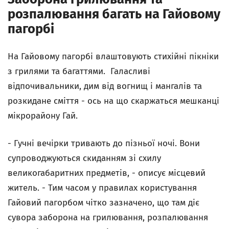
розпалювання багать на Гайовому
пагорбі
На Гайовому пагорбі влаштовують стихійні пікніки
з грилями та багаттями. Галасливі
відпочивальники, дим від вогнищ і мангалів та
розкидане сміття - ось на що скаржаться мешканці
мікрорайону Гай.
- Гучні вечірки тривають до пізньої ночі. Вони
супроводжуються скиданням зі схилу
великогабаритних предметів, - описує місцевий
житель. - Тим часом у правилах користування
Гайовий пагорбом чітко зазначено, що там діє
сувора заборона на грилювання, розпалювання