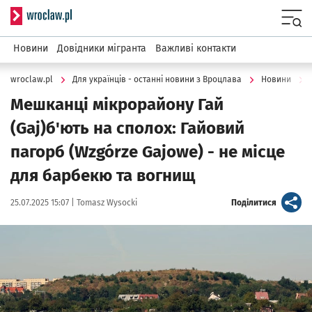
Serwis informacyjny wroclaw.pl
Menu
Новини
Довідники мігранта
Важливі контакти
wroclaw.pl
Для українців - останні новини з Вроцлава
Новини
Мешканці мікрорайону Гай
(Gaj)б'ють на сполох: Гайовий
пагорб (Wzgórze Gajowe) - не місце
для барбекю та вогнищ
Data publikacji:
Autor:
artykuł
25.07.2025 15:07 |
Tomasz Wysocki
Поділитися
Kliknij, aby powiększyć