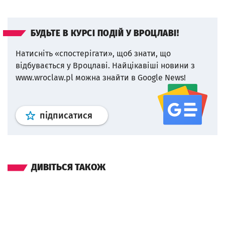
БУДЬТЕ В КУРСІ ПОДІЙ У ВРОЦЛАВІ!
Натисніть «спостерігати», щоб знати, що
відбувається у Вроцлаві.
Найцікавіші новини з
www.wroclaw.pl можна знайти в Google News!
Профіль
google news
wroclaw.p
підписатися
ДИВІТЬСЯ ТАКОЖ