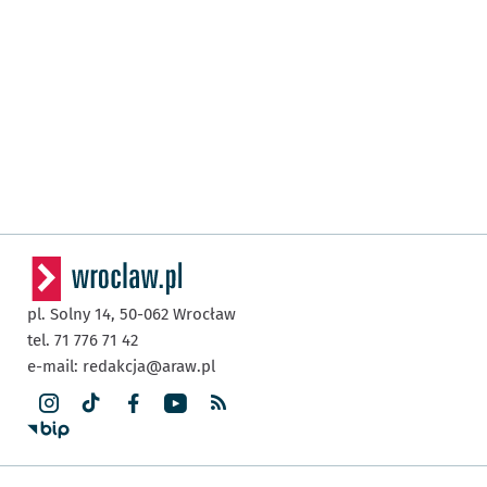
pl. Solny 14,
50-062
Wrocław
tel. 71 776 71 42
e-mail:
redakcja@araw.pl