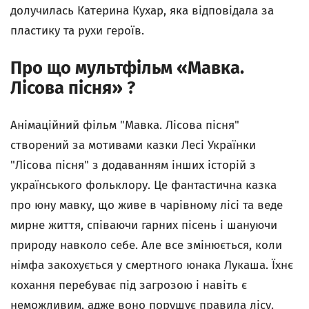
долучилась Катерина Кухар, яка відповідала за
пластику та рухи героїв.
Про що мультфільм «Мавка.
Лісова пісня» ?
Анімаційний фільм "Мавка. Лісова пісня"
створений за мотивами казки Лесі Українки
"Лісова пісня" з додаванням інших історій з
українського фольклору. Це фантастична казка
про юну мавку, що живе в чарівному лісі та веде
мирне життя, співаючи гарних пісень і шануючи
природу навколо себе. Але все змінюється, коли
німфа закохується у смертного юнака Лукаша. Їхнє
кохання перебуває під загрозою і навіть є
неможливим, адже воно порушує правила лісу.