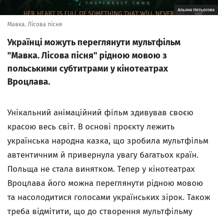
Альона Нетьосова
Мавка. Лісова пісня
Українці можуть переглянути мультфільм
"Мавка. Лісова пісня" рідною мовою з
польськими субтитрами у кінотеатрах
Вроцлава.
Унікальний анімаційний фільм здивував своєю
красою весь світ. В основі проєкту лежить
українська народна казка, що зробила мультфільм
автентичним й привернула увагу багатьох країн.
Польща не стала винятком. Тепер у кінотеатрах
Вроцлава його можна переглянути рідною мовою
та насолодитися голосами українських зірок. Також
треба відмітити, що до створення мультфільму