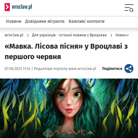
Serwis informacyjny wroclaw.pl
Menu
Новини
Довідники мігранта
Важливі контакти
wroclaw.pl
Для українців - останні новини з Вроцлава
Новини
«Мавка. Лісова пісня» у Вроцлаві з
першого червня
Data publikacji:
Autor:
artykuł
07.06.2023 11:34 |
Редактори порталу www.wroclaw.pl
Поділитися
Kliknij, aby powiększyć