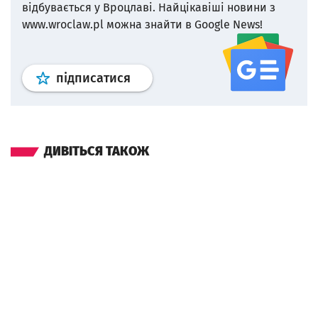
відбувається у Вроцлаві.
Найцікавіші новини з
www.wroclaw.pl можна знайти в Google News!
Профіль
google news
wroclaw.p
підписатися
ДИВІТЬСЯ ТАКОЖ