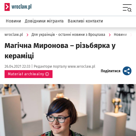
Serwis informacyjny wroclaw.pl
Menu
Новини
Довідники мігранта
Важливі контакти
wroclaw.pl
Для українців - останні новини з Вроцлава
Новини
Магічна Миронова – різьбярка у
кераміці
Data publikacji:
Autor:
26.04.2021 22:33 |
Редактори порталу www.wroclaw.pl
artykuł
Поділитися
Materiał archiwalny
Kliknij, aby powiększyć