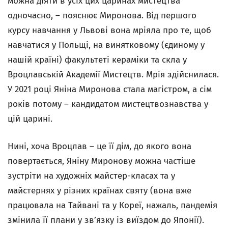
можна діяти в усіх цих царинах мистецтва
одночасно, – пояснює Миронова. Від першого
курсу навчання у Львові вона мріяла про те, щоб
навчатися у Польщі, на винятковому (єдиному у
нашій країні) факультеті кераміки та скла у
Вроцлавській Академії Мистецтв. Мрія здійснилася.
У 2021 році Яніна Миронова стала магістром, а сім
років потому – кандидатом мистецтвознавства у
цій царині.
Нині, хоча Вроцлав – це її дім, до якого вона
повертається, Яніну Миронову можна частіше
зустріти на художніх майстер-класах та у
майстернях у різних країнах святу (вона вже
працювала на Тайвані та у Кореї, нажаль, пандемія
змінила її плани у зв’язку із виїздом до Японії).