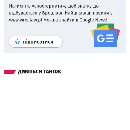
Натисніть «спостерігати», щоб знати, що
відбувається у Вроцлаві.
Найцікавіші новини з
www.wroclaw.pl можна знайти в Google News!
Профіль
google news
wroclaw.p
підписатися
ДИВІТЬСЯ ТАКОЖ