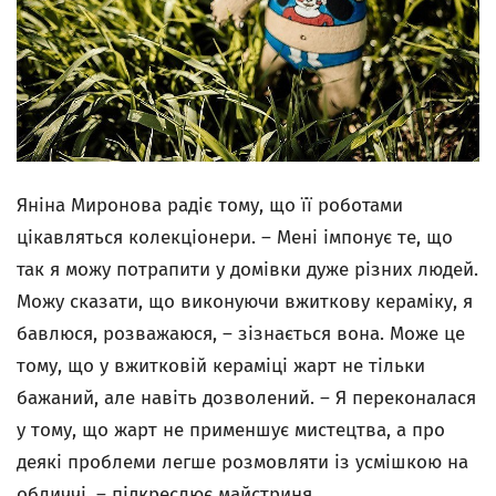
Яніна Миронова радіє тому, що її роботами
цікавляться колекціонери. – Мені імпонує те, що
так я можу потрапити у домівки дуже різних людей.
Можу сказати, що виконуючи вжиткову кераміку, я
бавлюся, розважаюся, – зізнається вона. Може це
тому, що у вжитковій кераміці жарт не тільки
бажаний, але навіть дозволений. – Я переконалася
у тому, що жарт не применшує мистецтва, а про
деякі проблеми легше розмовляти із усмішкою на
обличчі, – підкреслює майстриня.