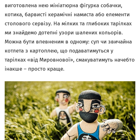
виготовлена нею мініатюрна фігурка собачки,
котика, барвисті керамічні намиста або елементи
столового сервізу. На мілких та глибоких тарілках
ми знайдемо дотепні узори шалених кольорів.
Можна бути впевненим в одному: суп чи звичайна
котлета з картоплею, що подаватимуться у
тарілках «від Мировнової», смакуватимуть начебто
інакше – просто краще.