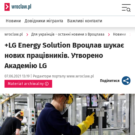
Serwis informacyjny wroclaw.pl
Menu
Новини
Довідники мігранта
Важливі контакти
wroclaw.pl
Для українців - останні новини з Вроцлава
Новини
+LG Energy Solution Вроцлав шукає
нових працівників. Утворено
Академію LG
Data publikacji:
Autor:
07.06.2021 13:19 |
Редактори порталу www.wroclaw.pl
artykuł
Поділитися
Materiał archiwalny
Kliknij, aby powiększyć