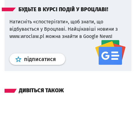
БУДЬТЕ В КУРСІ ПОДІЙ У ВРОЦЛАВІ!
Натисніть «спостерігати», щоб знати, що
відбувається у Вроцлаві.
Найцікавіші новини з
www.wroclaw.pl можна знайти в Google News!
Профіль
google news
wroclaw.p
підписатися
ДИВІТЬСЯ ТАКОЖ